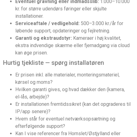
Eventuel gravning eller indmadsslib:
1.000–10.000
kr. for større udendørs føringer eller skjulte
installationer.
Serviceaftale / vedligehold:
500–3.000 kr./år for
løbende support, opdateringer og fejlretning.
Garanti og ekstraudstyr:
Kameraer i høj kvalitet,
ekstra indvendige skærme eller fjernadgang via cloud
kan øge prisen.
Hurtig tjekliste — spørg installatøren
Er prisen inkl. alle materialer, monteringsmateriel,
kørsel og moms?
Hvilken garanti gives, og hvad dækker den (kamera,
el‑lås, arbejde)?
Er installationen fremtidssikret (kan det opgraderes til
IP/app senere)?
Hvem står for eventuel netværksopsætning og
efterfølgende support?
Kan I vise referencer fra Hornslet/Østjylland eller