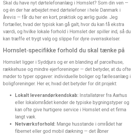
Skal du have nyt dørtelefonanlæg i Hornslet? Som din ven —
og én der har arbejdet med dørtelefoner i hele Danmark i
årevis — får du her en kort, praktisk og ærlig guide. Jeg
fortæller, hvad der typisk kan gå galt, hvor du kan få ekstra
værdi, og hvilke lokale forhold i Hornslet der spiller ind, så du
kan træffe et trygt valg og slippe for dyre overraskelser.
Hornslet‑specifikke forhold du skal tænke på
Hornslet ligger i Syddjurs og er en blanding af parcelhuse,
rækkehuse og mindre ejerforeninger — det betyder, at du ofte
møder to typer opgaver: individuelle boliger og fællesanlæg i
boligforeninger. Her er, hvad det betyder for dit projekt:
Lokalt leverandørkendskab:
Installatører fra Aarhus
eller lokalområdet kender de typiske bygningstyper og
kan ofte give hurtigere service i Hornslet end et firma
langt væk.
Netværksforhold:
Mange husstande i området har
fibernet eller god mobil dækning — det åbner