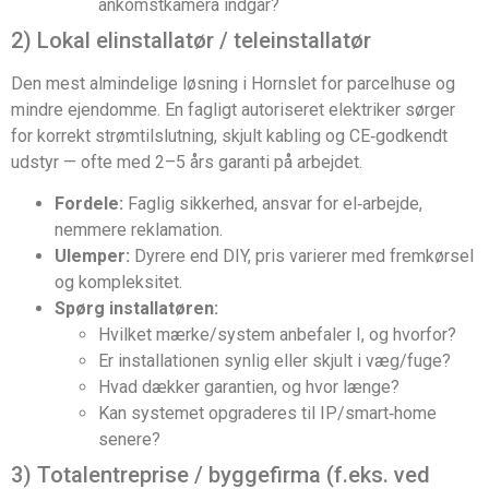
ankomstkamera indgår?
2) Lokal elinstallatør / teleinstallatør
Den mest almindelige løsning i Hornslet for parcelhuse og
mindre ejendomme. En fagligt autoriseret elektriker sørger
for korrekt strømtilslutning, skjult kabling og CE‑godkendt
udstyr — ofte med 2–5 års garanti på arbejdet.
Fordele:
Faglig sikkerhed, ansvar for el‑arbejde,
nemmere reklamation.
Ulemper:
Dyrere end DIY, pris varierer med fremkørsel
og kompleksitet.
Spørg installatøren:
Hvilket mærke/system anbefaler I, og hvorfor?
Er installationen synlig eller skjult i væg/fuge?
Hvad dækker garantien, og hvor længe?
Kan systemet opgraderes til IP/smart‑home
senere?
3) Totalentreprise / byggefirma (f.eks. ved