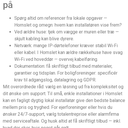
på
Spørg altid om referencer fra lokale opgaver —
Hornslet og omegn: hvem kan installatøren vise frem?
Ved ældre huse: tjek om vægge er muren eller træ —
skjult kabling kan blive dyrere.
Netværk: mange IP‑dørtelefoner kræver stabil Wi‑Fi
eller kabel. I Hornslet kan ældre rækkehuse have svag
Wi‑Fi ved hoveddør — overvej kabelføring.
Dokumentation: få skriftligt tilbud med materialer,
garantier og tidsplan. For boligforeninger: specificér
krav til adgangslog, datalagring og GDPR.
Mit overordnede råd: vælg en løsning ud fra kompleksitet og
dit ønske om support. Til små, enkle installationer i Hornslet
kan en fagligt dygtig lokal installatør give den bedste balance
mellem pris og tryghed. For ejerforeninger eller hvis du
ønsker 24/7‑support, vælg totalentreprise eller alarmfirma
med serviceaftale. Og husk altid at få skriftligt tilbud — inkl.
hvad der sker, hvis noget går galt.