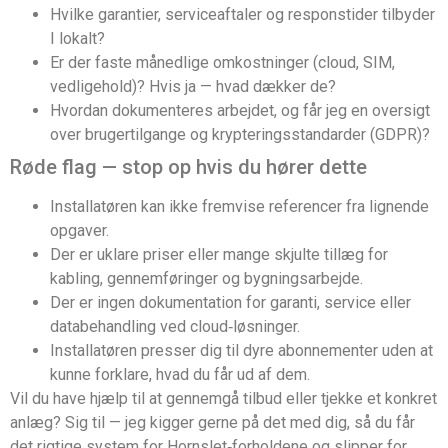
Hvilke garantier, serviceaftaler og responstider tilbyder
I lokalt?
Er der faste månedlige omkostninger (cloud, SIM,
vedligehold)? Hvis ja — hvad dækker de?
Hvordan dokumenteres arbejdet, og får jeg en oversigt
over brugertilgange og krypteringsstandarder (GDPR)?
Røde flag — stop op hvis du hører dette
Installatøren kan ikke fremvise referencer fra lignende
opgaver.
Der er uklare priser eller mange skjulte tillæg for
kabling, gennemføringer og bygningsarbejde.
Der er ingen dokumentation for garanti, service eller
databehandling ved cloud‑løsninger.
Installatøren presser dig til dyre abonnementer uden at
kunne forklare, hvad du får ud af dem.
Vil du have hjælp til at gennemgå tilbud eller tjekke et konkret
anlæg? Sig til — jeg kigger gerne på det med dig, så du får
det rigtige system for Hornslet‑forholdene og slipper for