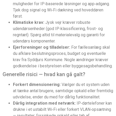
muligheder for IP‑baserede løsninger og app‑adgang.
Tjek dog signal og Wi‑Fi dækning ved hoveddøren
først.
Klimatiske krav:
Jysk vejr kræver robuste
udendørsenheder (god IP‑klassificering, frost- og
regntæt). Spørg altid til materialevalg og garanti for
udendørs komponenter.
Ejerforeninger og tilladelser:
For fællesanlæg skal
du afklare beslutningsproces, budget og eventuelle
krav fra Syddjurs Kommune. Nogle ændringer kræver
godkendelse i bestyrelsen eller byggesagsbehandling.
Generelle risici — hvad kan gå galt?
Forkert dimensionering:
Vælger du et system uden
at tænke antal brugere, samtidige opkald eller fremtidig
udvidelse, ender du med for dårlig funktionalitet.
Dårlig integration med netværk:
IP‑dørtelefoner kan
drukne i et ustabilt Wi‑Fi eller forkert VLAN‑opsætning
— resultater: forsinkede opkald eller tab af