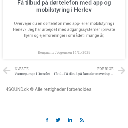
Få tilbud på dørtelefon med app og
mobilstyring i Herlev
Overvejer du en dørtelefon med app- eller mobilstyring i
Herlev? Jeg har arbejdet med adgangssystemer i private
hjem og ejerforeninger i området i mange år,
Benjamin Jørgensen
14/11/2025
NÆSTE
FORRIGE
Varmepumpe i Hornslet – Få tilbud fra lokale installatører
Få tilbud på facaderenovering i Hornslet
4SOUND.dk © Alle rettigheder forbeholdes.