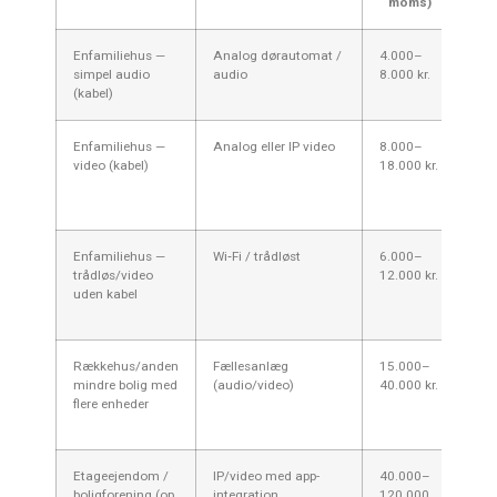
moms)
Enfamiliehus —
Analog dørautomat /
4.000–
Udv
simpel audio
audio
8.000 kr.
hån
(kabel)
elmo
Enfamiliehus —
Analog eller IP video
8.000–
Kam
video (kabel)
18.000 kr.
ind
kab
fini
Enfamiliehus —
Wi‑Fi / trådløst
6.000–
Min
trådløs/video
12.000 kr.
nem
uden kabel
afh
stab
Rækkehus/anden
Fællesanlæg
15.000–
Fæl
mindre bolig med
(audio/video)
40.000 kr.
fler
flere enheder
leje
cen
Etageejendom /
IP/video med app-
40.000–
App-
boligforening (op
integration
120.000
net