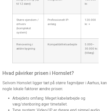
til 12 døre)
kr.
forb
port
Større ejendom /
Professionelt IP-
120.000
Ska
erhverv
anlæg
kr. +
adg
(komplekst
int
system)
dri
Renovering i
Kompatibilitetsarbejde
5.000–
Ekst
ældre bygning
30.000 kr.
tilp
(tillæg)
eksi
stai
Hvad påvirker prisen i Hornslet?
Selvom Hornslet ligger tæt på større fagmiljøer i Aarhus, kan
nogle lokale faktorer ændre prisen:
Arbejdets omfang: Meget kabelarbejde og
væg/stenboring øger timetallet.
Type system: Video/IP er dyrere end simpel audio,