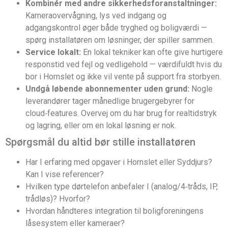
Kombinér med andre sikkerhedsforanstaltninger:
Kameraovervågning, lys ved indgang og
adgangskontrol øger både tryghed og boligværdi —
spørg installatøren om løsninger, der spiller sammen.
Service lokalt:
En lokal tekniker kan ofte give hurtigere
responstid ved fejl og vedligehold — værdifuldt hvis du
bor i Hornslet og ikke vil vente på support fra storbyen.
Undgå løbende abonnementer uden grund:
Nogle
leverandører tager månedlige brugergebyrer for
cloud‑features. Overvej om du har brug for realtidstryk
og lagring, eller om en lokal løsning er nok.
Spørgsmål du altid bør stille installatøren
Har I erfaring med opgaver i Hornslet eller Syddjurs?
Kan I vise referencer?
Hvilken type dørtelefon anbefaler I (analog/4‑tråds, IP,
trådløs)? Hvorfor?
Hvordan håndteres integration til boligforeningens
låsesystem eller kameraer?