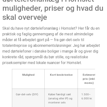
muligheder, priser og hvad du
skal overveje
Skal du have nyt dørtelefonanlæg i Hornslet? Her får du en
praktisk og faglig gennemgang af de mest almindelige
måder at få arbejdet gjort på — fra gør‑det‑selv til
totalentreprise og abonnementsløsninger. Jeg har arbejdet
med dørtelefoner i danske boliger i mange år og giver dig
konkrete råd, spørgsmål du bør stille, og realistiske
priseksempler med lokale nuancer for Hornslet.
Mulighed
Kort beskrivelse
Estimeret
pris (inkl.
m
moms)
Gør‑det‑selv (DIY)
Køber færdigt sæt
1.500–
S
(analog eller IP) og
6.000 kr.
te
monterer selv.
bo
ka