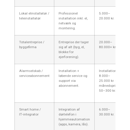
Lokal elinstallatør /
Professionel
5.000–
De
teleinstallatør
installation inkl. el,
20.000 kr.
Ho
netværk og
se
montering.
Totalentreprise /
Entreprise der tager
20.000–
Ej
byggefirma
sig af alt (byg, el,
80.000+ kr.
ny
blokke for
mo
ejerforening).
Alarmselskab /
Installation +
Installation
De
serviceabonnement
løbende service og
8.000–
su
support via
25.000 kr. +
— 
abonnement.
månedspris
vi
50–300 kr.
st
bo
Smart home /
Integration af
6.000–
Bo
IT‑integrator
dørtelefon i
30.000 kr.
dø
hjemmeautomation
i 
(apps, kamera, lås).
el
vi