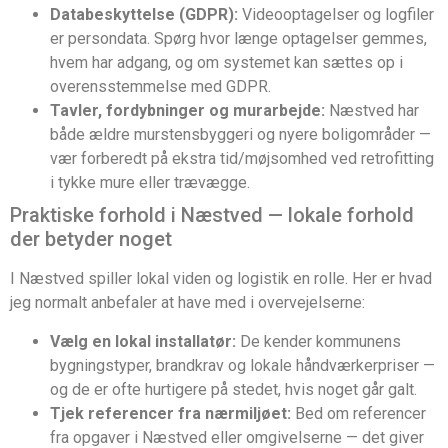
Databeskyttelse (GDPR):
Videooptagelser og logfiler
er persondata. Spørg hvor længe optagelser gemmes,
hvem har adgang, og om systemet kan sættes op i
overensstemmelse med GDPR.
Tavler, fordybninger og murarbejde:
Næstved har
både ældre murstensbyggeri og nyere boligområder —
vær forberedt på ekstra tid/møjsomhed ved retrofitting
i tykke mure eller trævægge.
Praktiske forhold i Næstved — lokale forhold
der betyder noget
I Næstved spiller lokal viden og logistik en rolle. Her er hvad
jeg normalt anbefaler at have med i overvejelserne:
Vælg en lokal installatør:
De kender kommunens
bygningstyper, brandkrav og lokale håndværkerpriser —
og de er ofte hurtigere på stedet, hvis noget går galt.
Tjek referencer fra nærmiljøet:
Bed om referencer
fra opgaver i Næstved eller omgivelserne — det giver