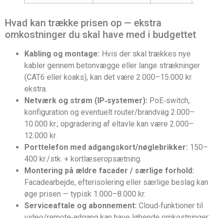
Hvad kan trække prisen op — ekstra
omkostninger du skal have med i budgettet
Kabling og montage:
Hvis der skal trækkes nye
kabler gennem betonvægge eller lange strækninger
(CAT6 eller koaks), kan det være 2.000–15.000 kr.
ekstra.
Netværk og strøm (IP‑systemer):
PoE‑switch,
konfiguration og eventuelt router/brandväg 2.000–
10.000 kr.; opgradering af eltavle kan være 2.000–
12.000 kr.
Porttelefon med adgangskort/nøglebrikker:
150–
400 kr./stk. + kortlæseropsætning.
Montering på ældre facader / særlige forhold:
Facadearbejde, efterisolering eller særlige beslag kan
øge prisen — typisk 1.000–8.000 kr.
Serviceaftale og abonnement:
Cloud‑funktioner til
video/remote‑adgang kan have løbende omkostninger: