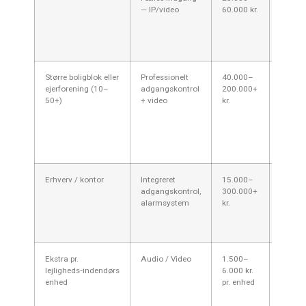
— IP/video
60.000 kr.
fjerna
kræver
netvær
(PoE‑s
Større boligblok eller
Professionelt
40.000–
Pris a
ejerforening (10–
adgangskontrol
200.000+
døre, 
50+)
+ video
kr.
låsesy
adgang
i besty
planlæ
kan væ
Erhverv / kontor
Integreret
15.000–
Større k
adgangskontrol,
300.000+
IT‑inte
alarmsystem
kr.
sikkerh
udleje
kan på
Ekstra pr.
Audio / Video
1.500–
Ved fle
lejligheds‑indendørs
6.000 kr.
tæller 
enhed
pr. enhed
spørg a
tilbudd