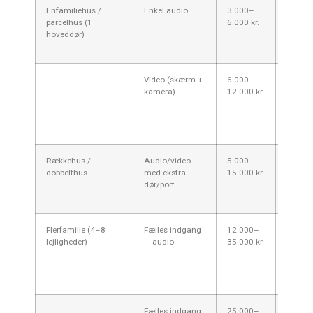
Enfamiliehus /
Enkel audio
3.000–
Typisk 
parcelhus (1
6.000 kr.
(1 dag
hoveddør)
Næstve
monter
Video (skærm +
6.000–
Populæ
kamera)
12.000 kr.
eventu
kabling
sikkerh
bydele.
Rækkehus /
Audio/video
5.000–
Flere 
dobbelthus
med ekstra
15.000 kr.
tid og 
dør/port
for eks
ældre f
Flerfamilie (4–8
Fælles indgang
12.000–
Indbef
lejligheder)
— audio
35.000 kr.
lejlig
kabling
ejerfo
proces
Fælles indgang
25.000–
Muligh