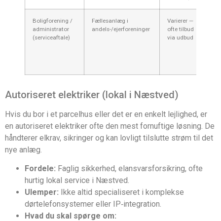
Boligforening /
Fællesanlæg i
Varierer —
Kon
administrator
andels-/ejerforeninger
ofte tilbud
løbe
(serviceaftale)
via udbud
men
besl
best
udb
Autoriseret elektriker (lokal i Næstved)
Hvis du bor i et parcelhus eller det er en enkelt lejlighed, er
en autoriseret elektriker ofte den mest fornuftige løsning. De
håndterer elkrav, sikringer og kan lovligt tilslutte strøm til det
nye anlæg.
Fordele:
Faglig sikkerhed, elansvarsforsikring, ofte
hurtig lokal service i Næstved.
Ulemper:
Ikke altid specialiseret i komplekse
dørtelefonsystemer eller IP‑integration.
Hvad du skal spørge om: