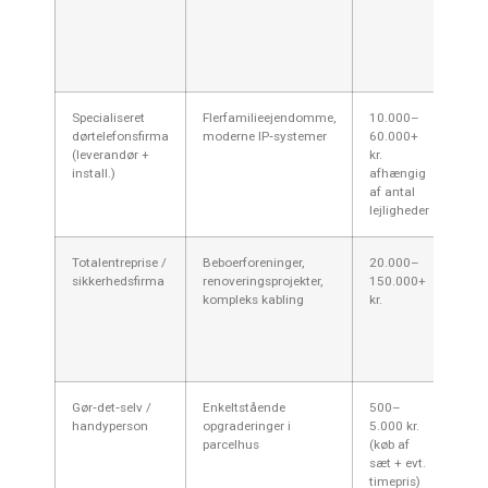
kabl
ikke
spec
dørt
Specialiseret
Flerfamilieejendomme,
10.000–
Komp
dørtelefonsfirma
moderne IP‑systemer
60.000+
gara
(leverandør +
kr.
me
install.)
afhængig
adg
af antal
Ofte
lejligheder
bedr
Totalentreprise /
Beboerforeninger,
20.000–
Én l
sikkerhedsfirma
renoveringsprojekter,
150.000+
alt 
kompleks kabling
kr.
nedt
inst
pris
koor
Gør‑det‑selv /
Enkeltstående
500–
Bill
handyperson
opgraderinger i
5.000 kr.
tekn
parcelhus
(køb af
for
sæt + evt.
el‑a
timepris)
gara