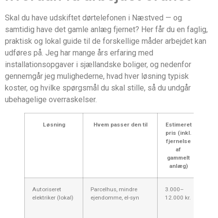
Skal du have udskiftet dørtelefonen i Næstved — og
samtidig have det gamle anlæg fjernet? Her får du en faglig,
praktisk og lokal guide til de forskellige måder arbejdet kan
udføres på. Jeg har mange års erfaring med
installationsopgaver i sjællandske boliger, og nedenfor
gennemgår jeg mulighederne, hvad hver løsning typisk
koster, og hvilke spørgsmål du skal stille, så du undgår
ubehagelige overraskelser.
Løsning
Hvem passer den til
Estimeret
For
pris (inkl.
fjernelse
af
gammelt
anlæg)
Autoriseret
Parcelhus, mindre
3.000–
Tryg
elektriker (lokal)
ejendomme, el-syn
12.000 kr.
ansv
gen
eksi