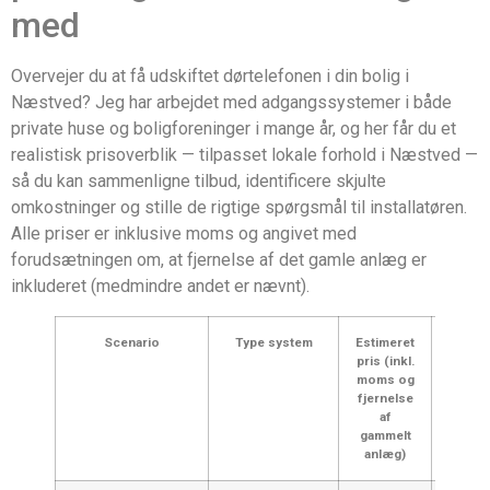
med
Overvejer du at få udskiftet dørtelefonen i din bolig i
Næstved? Jeg har arbejdet med adgangssystemer i både
private huse og boligforeninger i mange år, og her får du et
realistisk prisoverblik — tilpasset lokale forhold i Næstved —
så du kan sammenligne tilbud, identificere skjulte
omkostninger og stille de rigtige spørgsmål til installatøren.
Alle priser er inklusive moms og angivet med
forudsætningen om, at fjernelse af det gamle anlæg er
inkluderet (medmindre andet er nævnt).
Scenario
Type system
Estimeret
Komm
pris (inkl.
moms og
fjernelse
af
gammelt
anlæg)