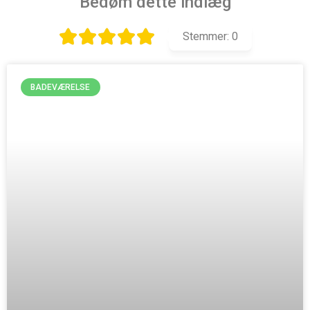
Bedøm dette indlæg
Stemmer:
0
BADEVÆRELSE