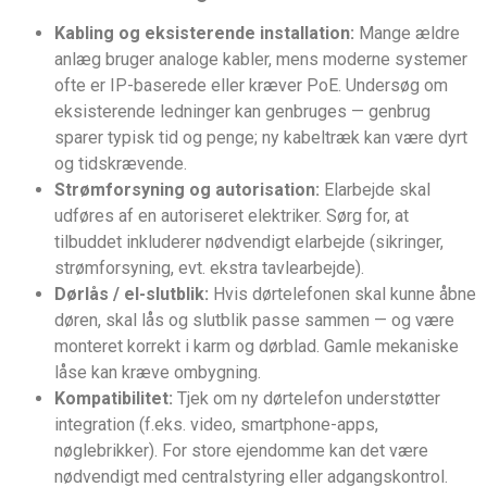
Kabling og eksisterende installation:
Mange ældre
anlæg bruger analoge kabler, mens moderne systemer
ofte er IP-baserede eller kræver PoE. Undersøg om
eksisterende ledninger kan genbruges — genbrug
sparer typisk tid og penge; ny kabeltræk kan være dyrt
og tidskrævende.
Strømforsyning og autorisation:
Elarbejde skal
udføres af en autoriseret elektriker. Sørg for, at
tilbuddet inkluderer nødvendigt elarbejde (sikringer,
strømforsyning, evt. ekstra tavlearbejde).
Dørlås / el-slutblik:
Hvis dørtelefonen skal kunne åbne
døren, skal lås og slutblik passe sammen — og være
monteret korrekt i karm og dørblad. Gamle mekaniske
låse kan kræve ombygning.
Kompatibilitet:
Tjek om ny dørtelefon understøtter
integration (f.eks. video, smartphone-apps,
nøglebrikker). For store ejendomme kan det være
nødvendigt med centralstyring eller adgangskontrol.