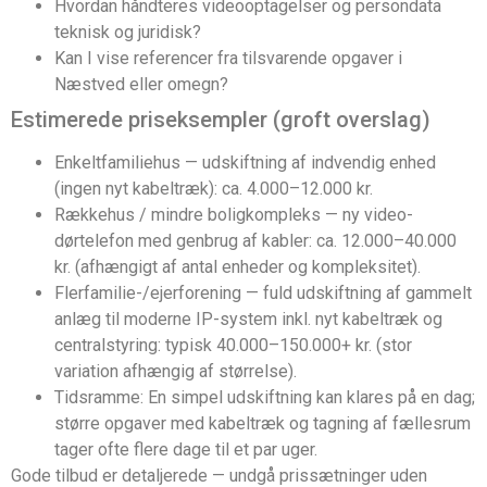
Hvordan håndteres videooptagelser og persondata
teknisk og juridisk?
Kan I vise referencer fra tilsvarende opgaver i
Næstved eller omegn?
Estimerede priseksempler (groft overslag)
Enkeltfamiliehus — udskiftning af indvendig enhed
(ingen nyt kabeltræk): ca. 4.000–12.000 kr.
Rækkehus / mindre boligkompleks — ny video-
dørtelefon med genbrug af kabler: ca. 12.000–40.000
kr. (afhængigt af antal enheder og kompleksitet).
Flerfamilie-/ejerforening — fuld udskiftning af gammelt
anlæg til moderne IP-system inkl. nyt kabeltræk og
centralstyring: typisk 40.000–150.000+ kr. (stor
variation afhængig af størrelse).
Tidsramme: En simpel udskiftning kan klares på en dag;
større opgaver med kabeltræk og tagning af fællesrum
tager ofte flere dage til et par uger.
Gode tilbud er detaljerede — undgå prissætninger uden