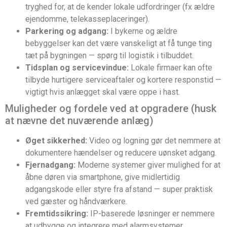
tryghed for, at de kender lokale udfordringer (fx ældre
ejendomme, telekasseplaceringer).
Parkering og adgang:
I bykerne og ældre
bebyggelser kan det være vanskeligt at få tunge ting
tæt på bygningen — spørg til logistik i tilbuddet.
Tidsplan og servicevindue:
Lokale firmaer kan ofte
tilbyde hurtigere serviceaftaler og kortere responstid —
vigtigt hvis anlægget skal være oppe i hast.
Muligheder og fordele ved at opgradere (husk
at nævne det nuværende anlæg)
Øget sikkerhed:
Video og logning gør det nemmere at
dokumentere hændelser og reducere uønsket adgang.
Fjernadgang:
Moderne systemer giver mulighed for at
åbne døren via smartphone, give midlertidig
adgangskode eller styre fra afstand — super praktisk
ved gæster og håndværkere.
Fremtidssikring:
IP-baserede løsninger er nemmere
at udbygge og integrere med alarmsystemer,