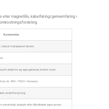
ke eller magnetlås, kabelføring/gennemføring i
 omkostningsfordeling.
Kommentar
t; robust metalpanel dyrere.
is.
; touch‑skærme og app‑gateway koster mere.
ation; kr. 450–700/t i Horsens.
tærk strømforsyning.
re udvendigt arbejde eller båndkabel øger prisen.