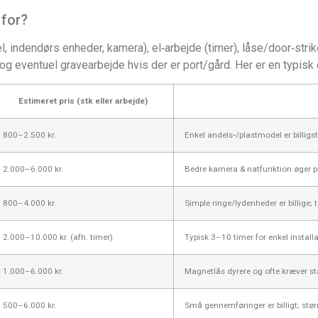
 for?
l, indendørs enheder, kamera), el‑arbejde (timer), låse/door‑stri
eventuel gravearbejde hvis der er port/gård. Her er en typisk
Estimeret pris (stk eller arbejde)
800–2.500 kr.
Enkel andels‑/plastmodel er billigs
2.000–6.000 kr.
Bedre kamera & natfunktion øger pr
800–4.000 kr.
Simple ringe/lydenheder er billige
2.000–10.000 kr. (afh. timer)
Typisk 3–10 timer for enkel install
1.000–6.000 kr.
Magnetlås dyrere og ofte kræver s
500–6.000 kr.
Små gennemføringer er billigt; stør