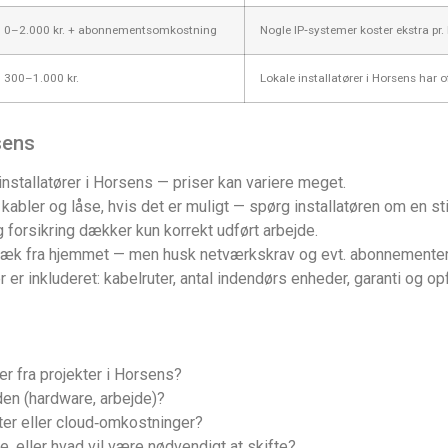
0–2.000 kr. + abonnementsomkostning
Nogle IP‑systemer koster ekstra pr. b
300–1.000 kr.
Lokale installatører i Horsens har o
sens
installatører i Horsens — priser kan variere meget.
bler og låse, hvis det er muligt — spørg installatøren om en sti
g forsikring dækker kun korrekt udført arbejde.
 væk fra hjemmet — men husk netværkskrav og evt. abonnementer
er er inkluderet: kabelruter, antal indendørs enheder, garanti og o
cer fra projekter i Horsens?
en (hardware, arbejde)?
er eller cloud‑omkostninger?
, eller hvad vil være nødvendigt at skifte?