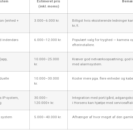
ystem
Estimeret pris
Bemær
(inkl. moms)
fon (enhed +
3.000–6.000 kr.
Billigst hvis eksisterende ledninger k
kr./t.
d indendørs
6.000–12.000 kr.
Populært valg for tryghed — kamera og
efterinstallere.
(app,
10.000–25.000
Kræver god netværksopsætning; god løs
kr.
med alarmsystem.
duelle
10.000–30.000
Koster mere pga. flere enheder og kab
kr.
s IP-system,
30.000–
Integration med port/gård, adgangskont
g
120.000+ kr.
i Horsens kan hjælpe med serviceaftal
e system
5.000–40.000 kr.
Afhænger af hvor meget af den gamle 