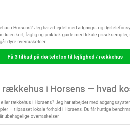
ækkehus i Horsens? Jeg har arbejdet med adgangs‑ og dørtelefons
får du en kort, faglig og praktisk guide med lokale priseksempler
dgår dyre overraskelser.
Få 3 tilbud på dørtelefon til lejlighed / rækkehus
d / rækkehus i Horsens — hvad ko
hed eller rækkehus i Horsens? Jeg har arbejdet med adgangssystem
ler — tilpasset lokale forhold i Horsens. Du får hurtige benchmar
går ubehagelige overraskelser.