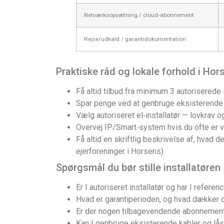
Netværksopsætning / cloud‑abonnement
Rejse/udkald / garantidokumentation
Praktiske råd og lokale forhold i Hor
Få altid tilbud fra minimum 3 autoriserede 
Spar penge ved at genbruge eksisterende ka
Vælg autoriseret el‑installatør — lovkrav o
Overvej IP/Smart‑system hvis du ofte er
Få altid en skriftlig beskrivelse af, hvad d
ejerforeninger i Horsens).
Spørgsmål du bør stille installatøren
Er I autoriseret installatør og har I referen
Hvad er garantiperioden, og hvad dækker d
Er der nogen tilbagevendende abonnement
Kan I genbruge eksisterende kabler og låse