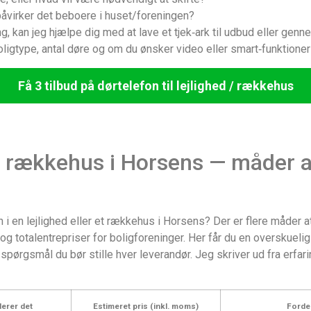
påvirker det beboere i huset/foreningen?
, kan jeg hjælpe dig med at lave et tjek‑ark til udbud eller genne
boligtype, antal døre og om du ønsker video eller smart‑funktione
Få 3 tilbud på dørtelefon til lejlighed / rækkehus
d / rækkehus i Horsens — måder a
on i en lejlighed eller et rækkehus i Horsens? Der er flere måder a
 og totalentrepriser for boligforeninger. Her får du en overskue
 spørgsmål du bør stille hver leverandør. Jeg skriver ud fra erfa
derer det
Estimeret pris (inkl. moms)
Forde