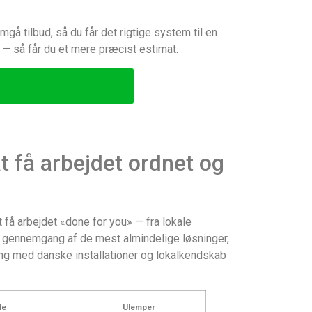
mgå tilbud, så du får det rigtige system til en
r — så får du et mere præcist estimat.
t få arbejdet ordnet og
t få arbejdet «done for you» — fra lokale
lig gennemgang af de mest almindelige løsninger,
ring med danske installationer og lokalkendskab
le
Ulemper