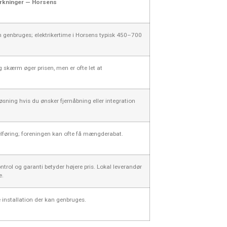
kninger — Horsens
an genbruges; elektrikertime i Horsens typisk 450–700
 skærm øger prisen, men er ofte let at
ning hvis du ønsker fjernåbning eller integration
elføring; foreningen kan ofte få mængderabat.
rol og garanti betyder højere pris. Lokal leverandør
e.
installation der kan genbruges.