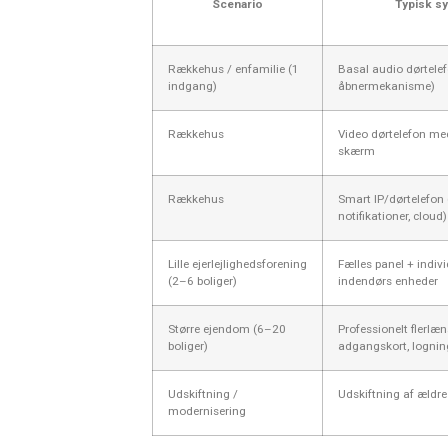
Scenario
Typisk s
Rækkehus / enfamilie (1
Basal audio dørtele
indgang)
åbnermekanisme)
Rækkehus
Video dørtelefon me
skærm
Rækkehus
Smart IP/dørtelefon 
notifikationer, cloud)
Lille ejerlejlighedsforening
Fælles panel + indivi
(2–6 boliger)
indendørs enheder
Større ejendom (6–20
Professionelt flerlæn
boliger)
adgangskort, lognin
Udskiftning /
Udskiftning af ældr
modernisering