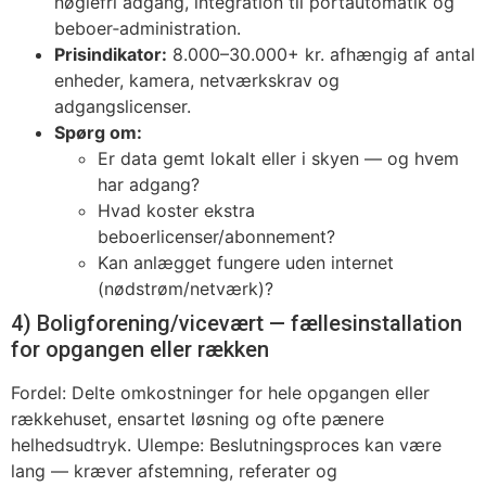
nøglefri adgang, integration til portautomatik og
beboer‑administration.
Prisindikator:
8.000–30.000+ kr. afhængig af antal
enheder, kamera, netværkskrav og
adgangslicenser.
Spørg om:
Er data gemt lokalt eller i skyen — og hvem
har adgang?
Hvad koster ekstra
beboerlicenser/abonnement?
Kan anlægget fungere uden internet
(nødstrøm/netværk)?
4) Boligforening/vicevært — fællesinstallation
for opgangen eller rækken
Fordel: Delte omkostninger for hele opgangen eller
rækkehuset, ensartet løsning og ofte pænere
helhedsudtryk. Ulempe: Beslutningsproces kan være
lang — kræver afstemning, referater og