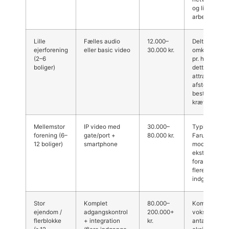
og lidt flere
arbejdstimer.
Lille
Fælles audio
12.000–
Delte
ejerforening
eller basic video
30.000 kr.
omkostninge
(2–6
pr. husstand 
boliger)
dette ofte
attraktivt;
afstemning i
bestyrelsen
kræves.
Mellemstor
IP video med
30.000–
Typisk budge
forening (6–
gate/port +
80.000 kr.
Farum ved
12 boliger)
smartphone
moderniserin
ekstra
forarbejde v
flere
indgange/por
Stor
Komplet
80.000–
Kompleksitet
ejendom /
adgangskontrol
200.000+
vokser med
flerblokke
+ integration
kr.
antal indgan