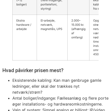
(>12
(flere indgange,
eksisterende
boliger)
porttelefoni,
kabling og k
styring)
fra ejerforen
Ekstra
El‑arbejde,
2.000–
Opgradering 
hardware /
netværk,
15.000 kr.
strøm eller
arbejde
magnetlås, UPS
(afhængig
netværk kan
af
være
omfang)
nødvendigt 
timepris
installatør i
området: ca.
450–700 kr./t
Hvad påvirker prisen mest?
Eksisterende kabling: Kan man genbruge gamle
ledninger, eller skal der trækkes nyt
netværk/strøm?
Antal boliger/indgange: Fællesanlæg og flere porte
øger installations- og hardwareomkostningerne.
Valg af system: Simpel analog er billigst; IP/video