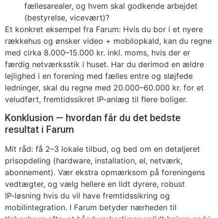
fællesarealer, og hvem skal godkende arbejdet
(bestyrelse, vicevært)?
Et konkret eksempel fra Farum: Hvis du bor i et nyere
rækkehus og ønsker video + mobilopkald, kan du regne
med cirka 8.000–15.000 kr. inkl. moms, hvis der er
færdig netværksstik i huset. Har du derimod en ældre
lejlighed i en forening med fælles entre og sløjfede
ledninger, skal du regne med 20.000–60.000 kr. for et
veludført, fremtidssikret IP‑anlæg til flere boliger.
Konklusion — hvordan får du det bedste
resultat i Farum
Mit råd: få 2–3 lokale tilbud, og bed om en detaljeret
prisopdeling (hardware, installation, el, netværk,
abonnement). Vær ekstra opmærksom på foreningens
vedtægter, og vælg hellere en lidt dyrere, robust
IP‑løsning hvis du vil have fremtidssikring og
mobilintegration. I Farum betyder nærheden til