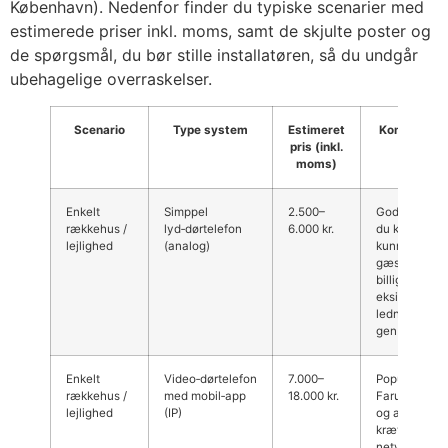
København). Nedenfor finder du typiske scenarier med
estimerede priser inkl. moms, samt de skjulte poster og
de spørgsmål, du bør stille installatøren, så du undgår
ubehagelige overraskelser.
Scenario
Type system
Estimeret
Kommentar
pris (inkl.
Farum
moms)
Enkelt
Simppel
2.500–
Godt valg hv
rækkehus /
lyd‑dørtelefon
6.000 kr.
du kun vil
lejlighed
(analog)
kunne tale 
gæster. Ofte
billigere hvis
eksisterende
ledninger ka
genbruges.
Enkelt
Video‑dørtelefon
7.000–
Populært i
rækkehus /
med mobil‑app
18.000 kr.
Farum: video
lejlighed
(IP)
og app‑adga
kræver
netværk/str