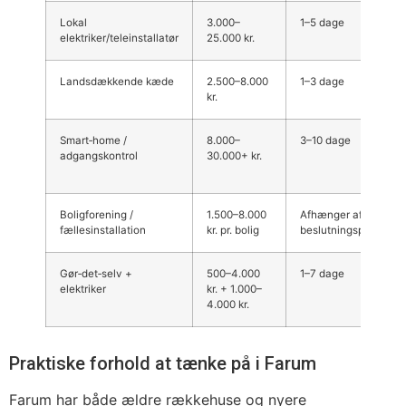
Lokal
3.000–
1–5 dage
elektriker/teleinstallatør
25.000 kr.
Landsdækkende kæde
2.500–8.000
1–3 dage
kr.
Smart‑home /
8.000–
3–10 dage
adgangskontrol
30.000+ kr.
Boligforening /
1.500–8.000
Afhænger af
fællesinstallation
kr. pr. bolig
beslutningsproces
Gør‑det‑selv +
500–4.000
1–7 dage
elektriker
kr. + 1.000–
4.000 kr.
Praktiske forhold at tænke på i Farum
Farum har både ældre rækkehuse og nyere