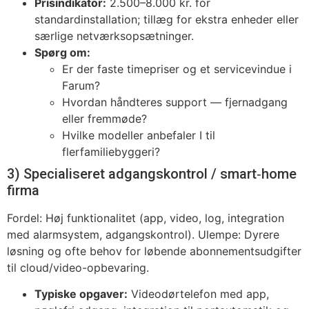
Prisindikator:
2.500–8.000 kr. for
standardinstallation; tillæg for ekstra enheder eller
særlige netværksopsætninger.
Spørg om:
Er der faste timepriser og et servicevindue i
Farum?
Hvordan håndteres support — fjernadgang
eller fremmøde?
Hvilke modeller anbefaler I til
flerfamiliebyggeri?
3) Specialiseret adgangskontrol / smart‑home
firma
Fordel: Høj funktionalitet (app, video, log, integration
med alarmsystem, adgangskontrol). Ulempe: Dyrere
løsning og ofte behov for løbende abonnementsudgifter
til cloud/video-opbevaring.
Typiske opgaver:
Video­dørtelefon med app,