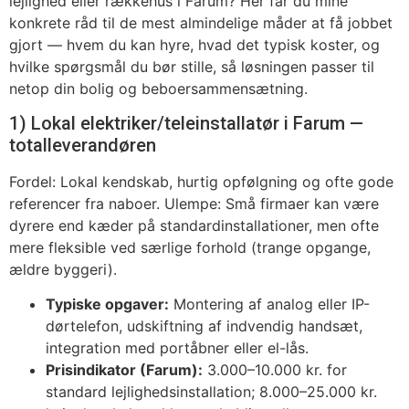
lejlighed eller rækkehus i Farum? Her får du mine
konkrete råd til de mest almindelige måder at få jobbet
gjort — hvem du kan hyre, hvad det typisk koster, og
hvilke spørgsmål du bør stille, så løsningen passer til
netop din bolig og beboersammensætning.
1) Lokal elektriker/teleinstallatør i Farum —
totalleverandøren
Fordel: Lokal kendskab, hurtig opfølgning og ofte gode
referencer fra naboer. Ulempe: Små firmaer kan være
dyrere end kæder på standardinstallationer, men ofte
mere fleksible ved særlige forhold (trange opgange,
ældre byggeri).
Typiske opgaver:
Montering af analog eller IP-
dørtelefon, udskiftning af indvendig handsæt,
integration med portåbner eller el-lås.
Prisindikator (Farum):
3.000–10.000 kr. for
standard lejlighedsinstallation; 8.000–25.000 kr.