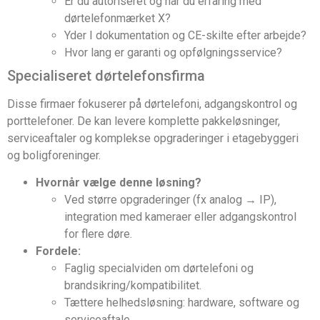
Er du autoriseret og har du erfaring med
dørtelefonmærket X?
Yder I dokumentation og CE-skilte efter arbejde?
Hvor lang er garanti og opfølgningsservice?
Specialiseret dørtelefonsfirma
Disse firmaer fokuserer på dørtelefoni, adgangskontrol og
porttelefoner. De kan levere komplette pakkeløsninger,
serviceaftaler og komplekse opgraderinger i etagebyggeri
og boligforeninger.
Hvornår vælge denne løsning?
Ved større opgraderinger (fx analog → IP),
integration med kameraer eller adgangskontrol
for flere døre.
Fordele:
Faglig specialviden om dørtelefoni og
brandsikring/kompatibilitet.
Tættere helhedsløsning: hardware, software og
serviceaftale.