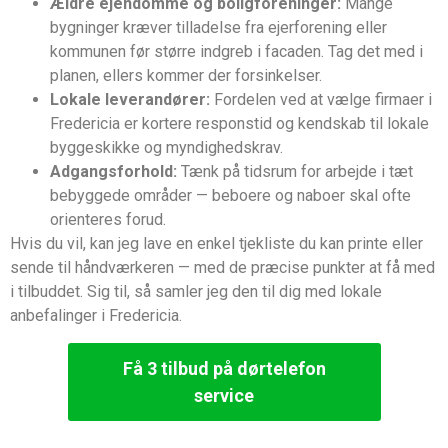
Ældre ejendomme og boligforeninger:
Mange
bygninger kræver tilladelse fra ejerforening eller
kommunen før større indgreb i facaden. Tag det med i
planen, ellers kommer der forsinkelser.
Lokale leverandører:
Fordelen ved at vælge firmaer i
Fredericia er kortere responstid og kendskab til lokale
byggeskikke og myndighedskrav.
Adgangsforhold:
Tænk på tidsrum for arbejde i tæt
bebyggede områder — beboere og naboer skal ofte
orienteres forud.
Hvis du vil, kan jeg lave en enkel tjekliste du kan printe eller
sende til håndværkeren — med de præcise punkter at få med
i tilbuddet. Sig til, så samler jeg den til dig med lokale
anbefalinger i Fredericia.
Få 3 tilbud på dørtelefon
service