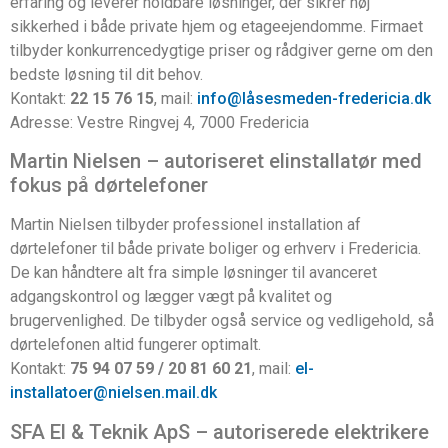
erfaring og leverer holdbare løsninger, der sikrer høj
sikkerhed i både private hjem og etageejendomme. Firmaet
tilbyder konkurrencedygtige priser og rådgiver gerne om den
bedste løsning til dit behov.
Kontakt:
22 15 76 15
, mail:
info@låsesmeden-fredericia.dk
Adresse: Vestre Ringvej 4, 7000 Fredericia
Martin Nielsen – autoriseret elinstallatør med
fokus på dørtelefoner
Martin Nielsen tilbyder professionel installation af
dørtelefoner til både private boliger og erhverv i Fredericia.
De kan håndtere alt fra simple løsninger til avanceret
adgangskontrol og lægger vægt på kvalitet og
brugervenlighed. De tilbyder også service og vedligehold, så
dørtelefonen altid fungerer optimalt.
Kontakt:
75 94 07 59 / 20 81 60 21
, mail:
el-
installatoer@nielsen.mail.dk
SFA El & Teknik ApS – autoriserede elektrikere