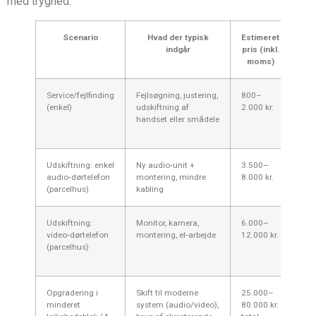
med tryghed.
Scenario
Hvad der typisk
Estimeret
indgår
pris (inkl.
moms)
Service/fejlfinding
Fejlsøgning, justering,
800–
Hyp
(enkel)
udskiftning af
2.000 kr.
bym
handset eller smådele
løs
find
Udskiftning: enkel
Ny audio‑unit +
3.500–
God
audio‑dørtelefon
montering, mindre
8.000 kr.
til 
(parcelhus)
kabling
vill
Udskiftning:
Monitor, kamera,
6.000–
Vær
video‑dørtelefon
montering, el‑arbejde
12.000 kr.
eks
(parcelhus)
fjer
Wi‑
Opgradering i
Skift til moderne
25.000–
Oft
minderet
system (audio/video),
80.000 kr.
omk