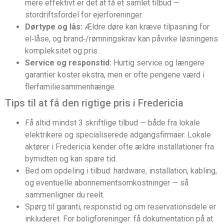
mere effektivt er det at få et samlet tilbud —
stordriftsfordel for ejerforeninger.
Dørtype og lås:
Ældre døre kan kræve tilpasning for
el‑låse, og brand‑/rømningskrav kan påvirke løsningens
kompleksitet og pris.
Service og responstid:
Hurtig service og længere
garantier koster ekstra, men er ofte pengene værd i
flerfamiliesammenhænge.
Tips til at få den rigtige pris i Fredericia
Få altid mindst 3 skriftlige tilbud — både fra lokale
elektrikere og specialiserede adgangsfirmaer. Lokale
aktører i Fredericia kender ofte ældre installationer fra
bymidten og kan spare tid.
Bed om opdeling i tilbud: hardware, installation, kabling,
og eventuelle abonnementsomkostninger — så
sammenligner du reelt.
Spørg til garanti, responstid og om reservationsdele er
inkluderet. For boligforeninger: få dokumentation på at