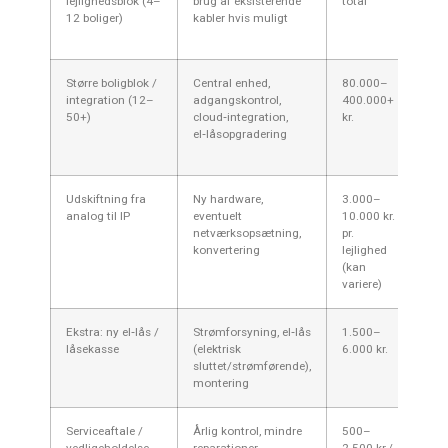
lejlighedsblok (4–
brug af eksisterende
total
opg
12 boliger)
kabler hvis muligt
ejer
Fred
Større boligblok /
Central enhed,
80.000–
Hav
integration (12–
adgangskontrol,
400.000+
byu
50+)
cloud‑integration,
kr.
kan
el‑låsopgradering
løs
adm
Udskiftning fra
Ny hardware,
3.000–
IP g
analog til IP
eventuelt
10.000 kr.
(sm
netværksopsætning,
pr.
men
konvertering
lejlighed
net
(kan
variere)
Ekstra: ny el‑lås /
Strømforsyning, el‑lås
1.500–
Ældr
låsekasse
(elektrisk
6.000 kr.
kan
sluttet/strømførende),
dør
montering
bra
Serviceaftale /
Årlig kontrol, mindre
500–
Give
vedligeholdelse
reparationer,
2.500 kr./
eje