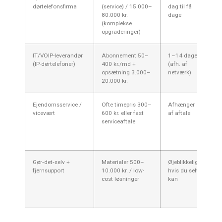
dørtelefonsfirma
(service) / 15.000–
dag til få
st
80.000 kr.
dage
op
(komplekse
IP
opgraderinger)
ad
IT/VOIP-leverandør
Abonnement 50–
1–14 dage
Ny
(IP-dørtelefoner)
400 kr./md +
(afh. af
fj
opsætning 3.000–
netværk)
ap
20.000 kr.
me
Ejendomsservice /
Ofte timepris 300–
Afhænger
En
vicevært
600 kr. eller fast
af aftale
re
serviceaftale
ko
m
hå
Gør‑det‑selv +
Materialer 500–
Øjeblikkeligt
S
fjernsupport
10.000 kr. / low-
hvis du selv
ud
cost løsninger
kan
mi
lø
ve