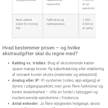
responstid
år (pr.
vir
ejendom)
man
Akut udkald
Fejlfinding og
1.000–
Oft
(uden for normal
nødreparation
3.500 kr.
pro
tid)
pr. gang
bol
i Fr
Hvad bestemmer prisen — og hvilke
ekstraudgifter skal du regne med?
Kabling vs. trådløs:
Brug af eksisterende kabler
sparer mange kroner. Ny kabeltrækning eller etablering
af netværk koster ekstra (materialer og arbejdstid).
Analog eller IP:
IP‑systemer (video, app‑adgang) er
dyrere i udgangspunktet, men giver flere funktioner og
bedre skalerbarhed — ofte en fordel i nybyggeri og
moderniserede ejendomme i Fredericia.
Antal enheder:
Jo flere lejligheder/indgange, desto