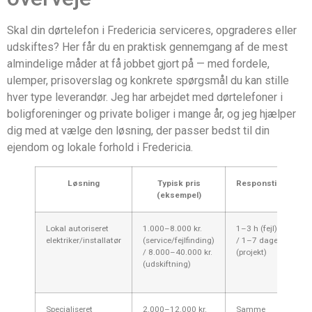
Skal din dørtelefon i Fredericia serviceres, opgraderes eller
udskiftes? Her får du en praktisk gennemgang af de mest
almindelige måder at få jobbet gjort på — med fordele,
ulemper, prisoverslag og konkrete spørgsmål du kan stille
hver type leverandør. Jeg har arbejdet med dørtelefoner i
boligforeninger og private boliger i mange år, og jeg hjælper
dig med at vælge den løsning, der passer bedst til din
ejendom og lokale forhold i Fredericia.
Løsning
Typisk pris
Responstid
(eksempel)
Lokal autoriseret
1.000–8.000 kr.
1–3 h (fejl)
S
elektriker/installatør
(service/fejlfinding)
/ 1–7 dage
in
/ 8.000–40.000 kr.
(projekt)
pr
(udskiftning)
lo
ar
Specialiseret
2.000–12.000 kr.
Samme
Bo