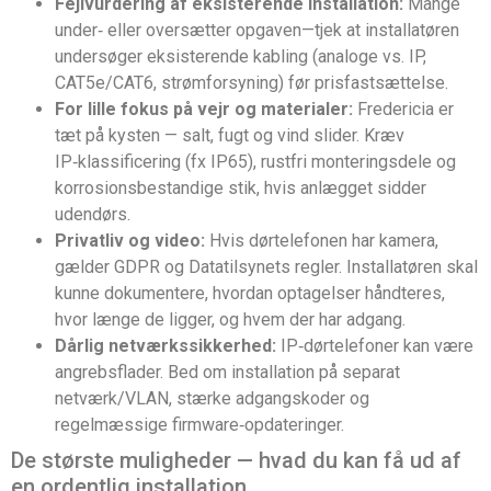
Fejlvurdering af eksisterende installation:
Mange
under‑ eller oversætter opgaven—tjek at installatøren
undersøger eksisterende kabling (analoge vs. IP,
CAT5e/CAT6, strømforsyning) før prisfastsættelse.
For lille fokus på vejr og materialer:
Fredericia er
tæt på kysten — salt, fugt og vind slider. Kræv
IP‑klassificering (fx IP65), rustfri monteringsdele og
korrosionsbestandige stik, hvis anlægget sidder
udendørs.
Privatliv og video:
Hvis dørtelefonen har kamera,
gælder GDPR og Datatilsynets regler. Installatøren skal
kunne dokumentere, hvordan optagelser håndteres,
hvor længe de ligger, og hvem der har adgang.
Dårlig netværkssikkerhed:
IP‑dørtelefoner kan være
angrebsflader. Bed om installation på separat
netværk/VLAN, stærke adgangskoder og
regelmæssige firmware‑opdateringer.
De største muligheder — hvad du kan få ud af
en ordentlig installation