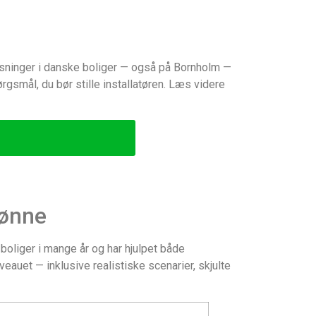
øsninger i danske boliger — også på Bornholm —
gsmål, du bør stille installatøren. Læs videre
Rønne
oliger i mange år og har hjulpet både
eauet — inklusive realistiske scenarier, skjulte