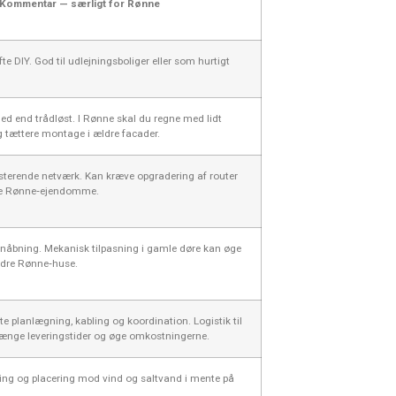
Kommentar — særligt for Rønne
fte DIY. God til udlejningsboliger eller som hurtigt
hed end trådløst. I Rønne skal du regne med lidt
og tættere montage i ældre facader.
sterende netværk. Kan kræve opgradering af router
ldre Rønne‑ejendomme.
ernåbning. Mekanisk tilpasning i gamle døre kan øge
ældre Rønne‑huse.
te planlægning, kabling og koordination. Logistik til
ænge leveringstider og øge omkostningerne.
kring og placering mod vind og saltvand i mente på