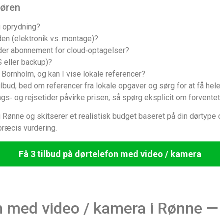
tøren
g oprydning?
en (elektronik vs. montage)?
 der abonnement for cloud‑optagelser?
S eller backup)?
 Bornholm, og kan I vise lokale referencer?
ilbud, bed om referencer fra lokale opgaver og sørg for at få hele
gs‑ og rejsetider påvirke prisen, så spørg eksplicit om forventet
 i Rønne og skitserer et realistisk budget baseret på din dørtype 
præcis vurdering.
Få 3 tilbud på dørtelefon med video / kamera
on med video / kamera i Rønne —