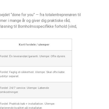
jdet “done for you” — fra totalentreprenøren til
r i mange år og giver dig praktiske råd,
 løsning til Bornholmsspecifikke forhold (vind,
Kort fordele / ulemper
Fordel: Én leverandør/garanti. Ulempe: Ofte dyrere.
Fordel: Faglig el‑sikkerhed. Ulempe: Skal ofte købe
udstyr separat.
Fordel: 24/7 service. Ulempe: Løbende
omkostninger.
Fordel: Praktisk køb + installation. Ulempe:
Varierende kvalitet på installatør.