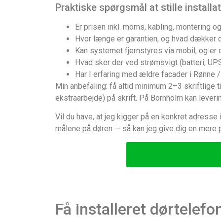
Praktiske spørgsmål at stille installa
Er prisen inkl. moms, kabling, montering o
Hvor længe er garantien, og hvad dækker d
Kan systemet fjernstyres via mobil, og er
Hvad sker der ved strømsvigt (batteri, UP
Har I erfaring med ældre facader i Rønne /
Min anbefaling: få altid minimum 2–3 skriftlige t
ekstraarbejde) på skrift. På Bornholm kan leverin
Vil du have, at jeg kigger på en konkret adresse
målene på døren — så kan jeg give dig en mere 
Få installeret dørtelef