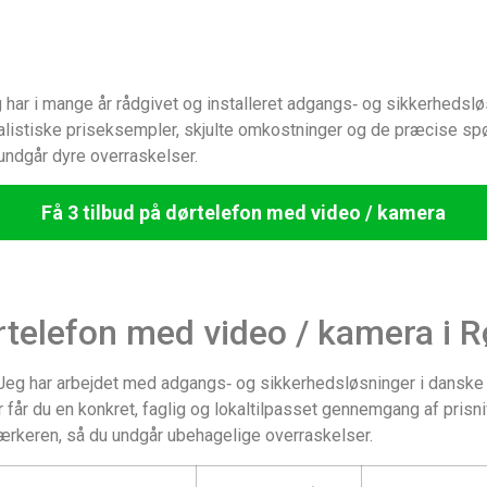
 har i mange år rådgivet og installeret adgangs‑ og sikkerhedsl
ealistiske priseksempler, skjulte omkostninger og de præcise spør
 undgår dyre overraskelser.
Få 3 tilbud på dørtelefon med video / kamera
ørtelefon med video / kamera i 
Jeg har arbejdet med adgangs‑ og sikkerhedsløsninger i danske b
 får du en konkret, faglig og lokaltilpasset gennemgang af prisniv
ærkeren, så du undgår ubehagelige overraskelser.