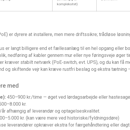
kompleksitet)
E) er dyrere at installere, men mere driftssikre; trådløse løsni
s er langt billigere end et fællesanlæg til en hel opgang eller bo
lik, nedføring af kabler gennem mur eller nye føringsveje øger t
 kræver stabilt netværk (PoE‑switch, evt. UPS), og du kan få meru
ind og skiftende vejr kan kræve rustfri beslag og ekstra tætning 
ere med
e):
450–900 kr./time — øget ved lørdagsarbejde eller hastesage
500–8.000 kr.
/år afhængig af leverandør og optagelseskvalitet.
00–5.000 kr. (kan være mere ved historiske/fyldningsdøre)
se leverandører opkræver ekstra for færgehåndtering eller dagti