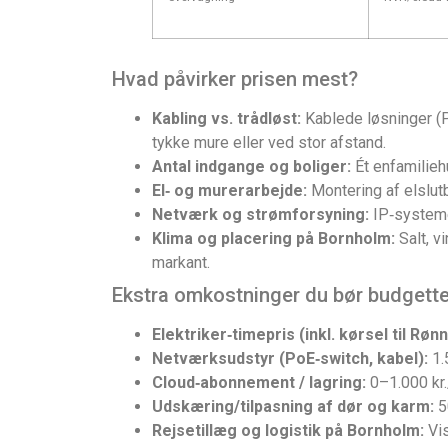
Hvad påvirker prisen mest?
Kabling vs. trådløst:
Kablede løsninger (Po
tykke mure eller ved stor afstand.
Antal indgange og boliger:
Ét enfamiliehu
El‑ og murerarbejde:
Montering af elslutb
Netværk og strømforsyning:
IP‑systemer
Klima og placering på Bornholm:
Salt, v
markant.
Ekstra omkostninger du bør budgett
Elektriker‑timepris (inkl. kørsel til Rønn
Netværksudstyr (PoE‑switch, kabel):
1.
Cloud‑abonnement / lagring:
0–1.000 kr.
Udskæring/tilpasning af dør og karm:
5
Rejsetillæg og logistik på Bornholm:
Vis