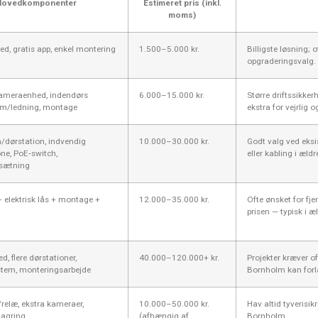
Hovedkomponenter
Estimeret pris (inkl.
moms)
ed, gratis app, enkel montering
1.500–5.000 kr.
Billigste løsning; o
opgraderingsvalg.
ameraenhed, indendørs
6.000–15.000 kr.
Større driftssikker
øm/ledning, montage
ekstra for vejrlig 
dørstation, indvendig
10.000–30.000 kr.
Godt valg ved eksi
ne, PoE‑switch,
eller kabling i æ
sætning
+ elektrisk lås + montage +
12.000–35.000 kr.
Ofte ønsket for fj
prisen — typisk i 
d, flere dørstationer,
40.000–120.000+ kr.
Projekter kræver of
tem, monteringsarbejde
Bornholm kan forl
relæ, ekstra kameraer,
10.000–50.000 kr.
Hav altid tyverisi
lagring
(afhængig af
Bornholm.