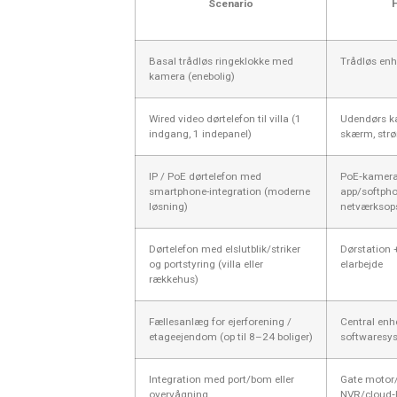
Scenario
Basal trådløs ringeklokke med
Trådløs enh
kamera (enebolig)
Wired video dørtelefon til villa (1
Udendørs k
indgang, 1 indepanel)
skærm, str
IP / PoE dørtelefon med
PoE‑kamera/
smartphone-integration (moderne
app/softpho
løsning)
netværksop
Dørtelefon med elslutblik/striker
Dørstation 
og portstyring (villa eller
elarbejde
rækkehus)
Fællesanlæg for ejerforening /
Central enhe
etageejendom (op til 8–24 boliger)
softwaresys
Integration med port/bom eller
Gate motor/
overvågning
NVR/cloud‑