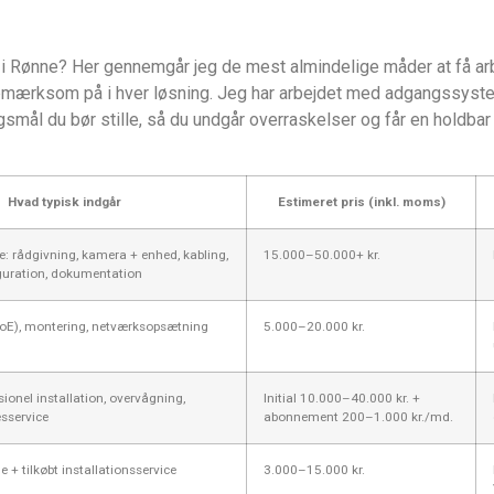
i Rønne? Her gennemgår jeg de mest almindelige måder at få arbe
ærksom på i hver løsning. Jeg har arbejdet med adgangssysteme
gsmål du bør stille, så du undgår overraskelser og får en holdbar
Hvad typisk indgår
Estimeret pris (inkl. moms)
e: rådgivning, kamera + enhed, kabling,
15.000–50.000+ kr.
guration, dokumentation
PoE), montering, netværksopsætning
5.000–20.000 kr.
ionel installation, overvågning,
Initial 10.000–40.000 kr. +
sservice
abonnement 200–1.000 kr./md.
ne + tilkøbt installationsservice
3.000–15.000 kr.