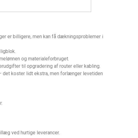
nger er billigere, men kan få dækningsproblemer i
ligblok.
imelønnen og materialeforbruget.
dgifter til opgradering af router eller kabling.
— det koster lidt ekstra, men forlænger levetiden
r.
llæg ved hurtige leverancer.