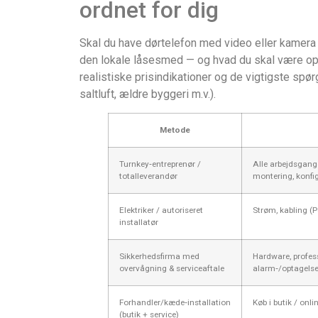
ordnet for dig
Skal du have dørtelefon med video eller kamera 
den lokale låsesmed — og hvad du skal være opm
realistiske prisindikationer og de vigtigste spør
saltluft, ældre byggeri m.v.).
Metode
Turnkey‑entreprenør /
Alle arbejdsgang
totalleverandør
montering, konfi
Elektriker / autoriseret
Strøm, kabling (
installatør
Sikkerhedsfirma med
Hardware, profess
overvågning & serviceaftale
alarm‑/optagelse
Forhandler/kæde‑installation
Køb i butik / onli
(butik + service)