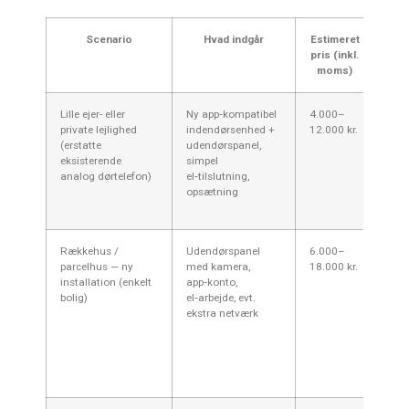
Scenario
Hvad indgår
Estimeret
K
pris (inkl.
moms)
Lille ejer- eller
Ny app‑kompatibel
4.000–
Bill
private lejlighed
indendørsenhed +
12.000 kr.
eksi
(erstatte
udendørspanel,
kan
eksisterende
simpel
Man
analog dørtelefon)
el‑tilslutning,
eje
opsætning
kræ
el‑a
Rækkehus /
Udendørspanel
6.000–
Pris
parcelhus — ny
med kamera,
18.000 kr.
om d
installation (enkelt
app‑konto,
netk
bolig)
el‑arbejde, evt.
Wi‑F
ekstra netværk
Ishø
god
inte
men
ved