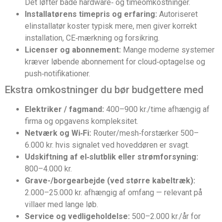
Det løfter både hardware‑ og timeomkostninger.
Installatørens timepris og erfaring:
Autoriseret
elinstallatør koster typisk mere, men giver korrekt
installation, CE‑mærkning og forsikring.
Licenser og abonnement:
Mange moderne systemer
kræver løbende abonnement for cloud‑optagelse og
push‑notifikationer.
Ekstra omkostninger du bør budgettere med
Elektriker / fagmand:
400–900 kr./time afhængig af
firma og opgavens kompleksitet.
Netværk og Wi‑Fi:
Router/mesh‑forstærker 500–
6.000 kr. hvis signalet ved hoveddøren er svagt.
Udskiftning af el‑slutblik eller strømforsyning:
800–4.000 kr.
Grave-/borgearbejde (ved større kabeltræk):
2.000–25.000 kr. afhængig af omfang — relevant på
villaer med lange løb.
Service og vedligeholdelse:
500–2.000 kr./år for