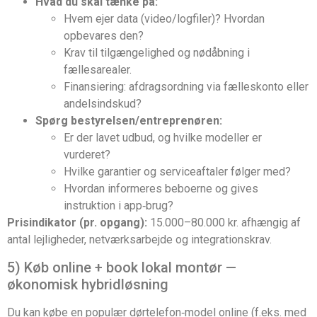
Hvad du skal tænke på:
Hvem ejer data (video/logfiler)? Hvordan
opbevares den?
Krav til tilgængelighed og nødåbning i
fællesarealer.
Finansiering: afdragsordning via fælleskonto eller
andelsindskud?
Spørg bestyrelsen/entreprenøren:
Er der lavet udbud, og hvilke modeller er
vurderet?
Hvilke garantier og serviceaftaler følger med?
Hvordan informeres beboerne og gives
instruktion i app‑brug?
Prisindikator (pr. opgang):
15.000–80.000 kr. afhængig af
antal lejligheder, netværksarbejde og integrationskrav.
5) Køb online + book lokal montør —
økonomisk hybridløsning
Du kan købe en populær dørtelefon‑model online (f.eks. med