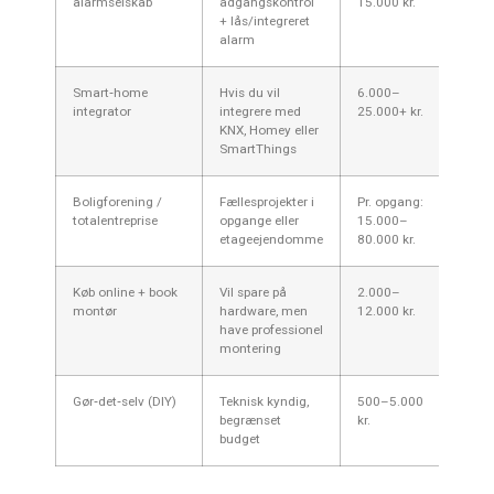
alarmselskab
adgangskontrol
15.000 kr.
dørau
+ lås/integreret
brand
alarm
Smart‑home
Hvis du vil
6.000–
Integ
integrator
integrere med
25.000+ kr.
bruge
KNX, Homey eller
app
SmartThings
Boligforening /
Fællesprojekter i
Pr. opgang:
Beslu
totalentreprise
opgange eller
15.000–
i best
etageejendomme
80.000 kr.
juridi
Køb online + book
Vil spare på
2.000–
Vælg
montør
hardware, men
12.000 kr.
kends
have professionel
konkr
montering
Gør‑det‑selv (DIY)
Teknisk kyndig,
500–5.000
Netvæ
begrænset
kr.
og fe
budget