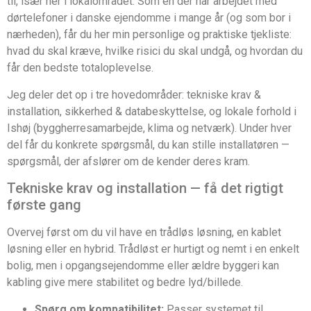
til, især her i lokalområdet. Som én der har arbejdet med
dørtelefoner i danske ejendomme i mange år (og som bor i
nærheden), får du her min personlige og praktiske tjekliste:
hvad du skal kræve, hvilke risici du skal undgå, og hvordan du
får den bedste totaloplevelse.
Jeg deler det op i tre hovedområder: tekniske krav &
installation, sikkerhed & databeskyttelse, og lokale forhold i
Ishøj (byggherresamarbejde, klima og netværk). Under hver
del får du konkrete spørgsmål, du kan stille installatøren —
spørgsmål, der afslører om de kender deres kram.
Tekniske krav og installation — få det rigtigt
første gang
Overvej først om du vil have en trådløs løsning, en kablet
løsning eller en hybrid. Trådløst er hurtigt og nemt i en enkelt
bolig, men i opgangsejendomme eller ældre byggeri kan
kabling give mere stabilitet og bedre lyd/billede.
Spørg om kompatibilitet:
Passer systemet til