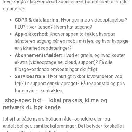
leverandører kræver cloud‑abonnement for notifikationer eller
optagelser.
GDPR & datalagring:
Hvor gemmes videooptagelser?
I EU? Hvor længe? Hvem har adgang?
App‑sikkerhed:
Kræver appen to‑faktor, hvordan
håndteres adgang når en mobil mistes, og hvor hyppige
er sikkerhedsopdateringer?
Abonnementsfælder:
Hvad er gratis, og hvad koster
ekstra (videooptagelse, cloud, support)? Få alle
tilbagevendende omkostninger skriftligt.
Serviceaftale:
Hvor hurtigt rykker leverandøren ved
fejl? Er support dansk‑sproget? Få responstid og pris
for service i kontrakten.
Ishøj‑specifikt — lokal praksis, klima og
netværk du bør kende
Ishøj har både nyere boligområder og ældre ejer- og
andelsboliger, samt boligforeninger. Det betyder forskelle i