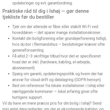
opdateringer og evt. garantiordning.
Praktiske råd til dig i Ishøj — gør denne
tjekliste før du bestiller
Tjek om der allerede er fiber eller stabilt Wi‑Fi ved
hoveddøren — det sparer mange installationskroner.
Kontakt din boligforening eller grundejerforening tidligt,
hvis du bor i flermandshus — beslutninger kræver ofte
generalforsamling.
Få altid 2–3 skriftlige tilbud hvor det er specificeret
hvad der er inkl. (hardware, kabling, el‑arbejde,
abonnement).
Spørg om garanti, opdateringspolitik og hvem der har
ansvar for cloud‑drift og datalagring (GDPR‑hensyn).
Bed om referencer fra lokale installationer i Ishøj eller
nærliggende kommuner — lokal erfaring giver ofte
hurtigere support.
Vil du have en mere præcis pris for din bolig i Ishøj? Send
mig antal døre/enheder, om der er eksisterende kabling, og