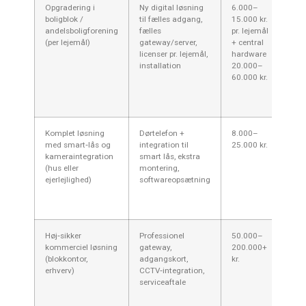
Opgradering i
Ny digital løsning
6.000–
Fore
boligblok /
til fælles adgang,
15.000 kr.
skal
andelsboligforening
fælles
pr. lejemål
besl
(per lejemål)
gateway/server,
+ central
best
licenser pr. lejemål,
hardware
fæll
installation
20.000–
give
60.000 kr.
stor
men
fina
Komplet løsning
Dørtelefon +
8.000–
Prak
med smart‑lås og
integration til
25.000 kr.
hvis
kameraintegration
smart lås, ekstra
oplå
(hus eller
montering,
logn
ejerlejlighed)
softwareopsætning
tjek
komp
din 
Høj‑sikker
Professionel
50.000–
Rele
kommerciel løsning
gateway,
200.000+
eje
(blokkontor,
adgangskort,
kr.
indu
erhverv)
CCTV‑integration,
omkr
serviceaftale
kræv
spec