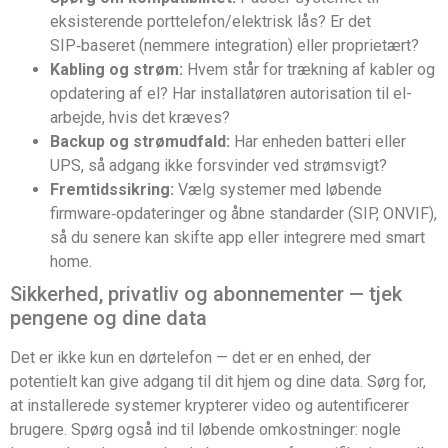
eksisterende porttelefon/elektrisk lås? Er det
SIP‑baseret (nemmere integration) eller proprietært?
Kabling og strøm:
Hvem står for trækning af kabler og
opdatering af el? Har installatøren autorisation til el-
arbejde, hvis det kræves?
Backup og strømudfald:
Har enheden batteri eller
UPS, så adgang ikke forsvinder ved strømsvigt?
Fremtidssikring:
Vælg systemer med løbende
firmware‑opdateringer og åbne standarder (SIP, ONVIF),
så du senere kan skifte app eller integrere med smart
home.
Sikkerhed, privatliv og abonnementer — tjek
pengene og dine data
Det er ikke kun en dørtelefon — det er en enhed, der
potentielt kan give adgang til dit hjem og dine data. Sørg for,
at installerede systemer krypterer video og autentificerer
brugere. Spørg også ind til løbende omkostninger: nogle