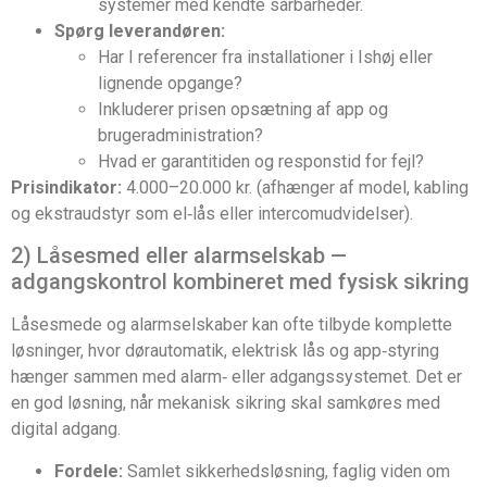
systemer med kendte sårbarheder.
Spørg leverandøren:
Har I referencer fra installationer i Ishøj eller
lignende opgange?
Inkluderer prisen opsætning af app og
brugeradministration?
Hvad er garantitiden og responstid for fejl?
Prisindikator:
4.000–20.000 kr. (afhænger af model, kabling
og ekstraudstyr som el‑lås eller intercomudvidelser).
2) Låsesmed eller alarmselskab —
adgangskontrol kombineret med fysisk sikring
Låsesmede og alarmselskaber kan ofte tilbyde komplette
løsninger, hvor dørautomatik, elektrisk lås og app‑styring
hænger sammen med alarm‑ eller adgangssystemet. Det er
en god løsning, når mekanisk sikring skal samkøres med
digital adgang.
Fordele:
Samlet sikkerhedsløsning, faglig viden om