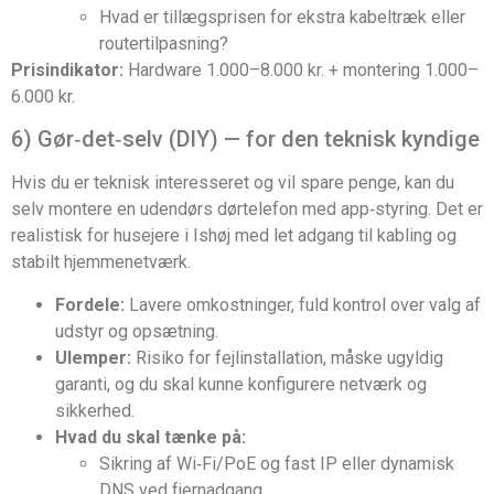
Hvad er tillægsprisen for ekstra kabeltræk eller
routertilpasning?
Prisindikator:
Hardware 1.000–8.000 kr. + montering 1.000–
6.000 kr.
6) Gør‑det‑selv (DIY) — for den teknisk kyndige
Hvis du er teknisk interesseret og vil spare penge, kan du
selv montere en udendørs dørtelefon med app‑styring. Det er
realistisk for husejere i Ishøj med let adgang til kabling og
stabilt hjemmenetværk.
Fordele:
Lavere omkostninger, fuld kontrol over valg af
udstyr og opsætning.
Ulemper:
Risiko for fejlinstallation, måske ugyldig
garanti, og du skal kunne konfigurere netværk og
sikkerhed.
Hvad du skal tænke på:
Sikring af Wi‑Fi/PoE og fast IP eller dynamisk
DNS ved fjernadgang.