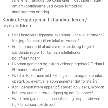
Ishøj eller nærliggende kommuner — det siger meget
om omkostningerne ved lokale forhold og
installatørens erfaring.
Konkrete spørgsmål til håndværkeren /
leverandøren
Har I installeret lignende systemer i Ishøj eller omegn?
Kan jeg få kontakt til en lokal reference?
Er I autoriseret til at udføre el‑arbejde, og følger I
gældende regler for fælles installationer i
boligforeninger?
Hvordan gemmes og sikres videooptagelser? Er data i
EU‑baseret cloud?
Hvad er totalprisen inkl. kabling, monteringsmaterialer,
opstart, og eventuelle abonnementer det første år?
Kan I demonstrere appen på stedet, og viser I, hvordan
beboere administrerer adgang og notifikationer?
Hvad med garantier, serviceaftale og responstid ved
fejl? Er support på dansk?