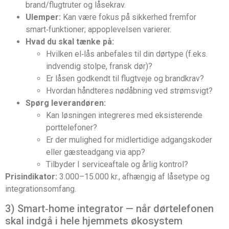
brand/flugtruter og låsekrav.
Ulemper:
Kan være fokus på sikkerhed fremfor
smart‑funktioner; appoplevelsen varierer.
Hvad du skal tænke på:
Hvilken el‑lås anbefales til din dørtype (f.eks.
indvendig stolpe, fransk dør)?
Er låsen godkendt til flugtveje og brandkrav?
Hvordan håndteres nødåbning ved strømsvigt?
Spørg leverandøren:
Kan løsningen integreres med eksisterende
porttelefoner?
Er der mulighed for midlertidige adgangskoder
eller gæsteadgang via app?
Tilbyder I serviceaftale og årlig kontrol?
Prisindikator:
3.000–15.000 kr., afhængig af låsetype og
integrationsomfang.
3) Smart‑home integrator — når dørtelefonen
skal indgå i hele hjemmets økosystem