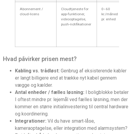
Abonnement /
Cloudtjeneste for
0–60
Enke
cloud‑licens
app‑funktioner,
kr./måned
har 
videooptagelse,
pr. enhed
and
push‑notifikationer
mån
abo
vide
clou
Hvad påvirker prisen mest?
Kabling vs. trådløst:
Genbrug af eksisterende kabler
er langt billigere end at trække nyt kabel gennem
vægge og kælder.
Antal enheder / fælles løsning:
I boligblokke betaler
I oftest mindre pr. lejemål ved fælles løsning, men der
kommer en større initialinvestering til central hardware
og koordinering.
Integrationer:
Vil du have smart‑låse,
kameraoptagelse, eller integration med alarmsystem?