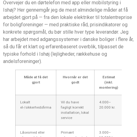
Overvejer du en dørtelefon med app eller mobilstyring i
Ishøj? Her gennemgår jeg de mest almindelige måder at få
arbejdet gjort på — fra den lokale elektriker til totalentreprise
for boligforeninger — med praktiske råd, prisindikatorer og
konkrete spørgsmål, du bør stille hver type leverandør. Jeg
har arbejdet med adgangssystemer i danske boliger i flere år,
så du får et klart og erfarenbaseret overblik, tilpasset de
typiske forhold i Ishøj (lejligheder, rækkehuse og
andelsforeninger).
Måde at få det
Hvornår er det
Estimat
gjort
godt
(inkl.
ov
montering)
Lokalt
Vil du have
4.000–
Kompa
el-/sikkerhedsfirma
fagligt korrekt
20.000 kr.
eksis
installation, lokal
syste
service
garan
Låsesmed eller
Primært
3.000–
Erfar