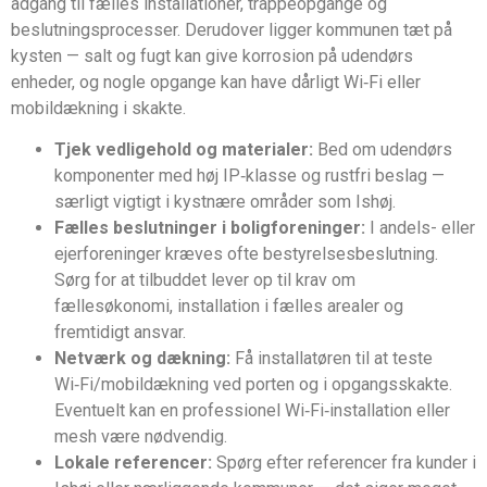
adgang til fælles installationer, trappeopgange og
beslutningsprocesser. Derudover ligger kommunen tæt på
kysten — salt og fugt kan give korrosion på udendørs
enheder, og nogle opgange kan have dårligt Wi‑Fi eller
mobildækning i skakte.
Tjek vedligehold og materialer:
Bed om udendørs
komponenter med høj IP‑klasse og rustfri beslag —
særligt vigtigt i kystnære områder som Ishøj.
Fælles beslutninger i boligforeninger:
I andels- eller
ejerforeninger kræves ofte bestyrelsesbeslutning.
Sørg for at tilbuddet lever op til krav om
fællesøkonomi, installation i fælles arealer og
fremtidigt ansvar.
Netværk og dækning:
Få installatøren til at teste
Wi‑Fi/mobildækning ved porten og i opgangsskakte.
Eventuelt kan en professionel Wi‑Fi‑installation eller
mesh være nødvendig.
Lokale referencer:
Spørg efter referencer fra kunder i