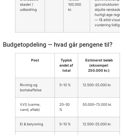
skader /
100.000
gulvstrukturen eller
udbedring
kr.
skjulte rørskader kan
hurtigt øge regningen
— få altid visuel/åben
vurdering tidligt.
Budgetopdeling — hvad går pengene til?
Post
Typisk
Estimeret beløb
andel af
(eksempel:
total
250.000 kr.)
Rivning og
5–10 %
12.500–25.000 kr.
bortskaffelse
VVS (varme,
20–30
50.000–75.000 kr.
vand, afløb)
%
El & belysning
5–10 %
12.500–25.000 kr.