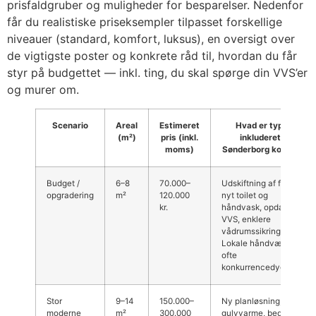
prisfaldgruber og muligheder for besparelser. Nedenfor
får du realistiske priseksempler tilpasset forskellige
niveauer (standard, komfort, luksus), en oversigt over
de vigtigste poster og konkrete råd til, hvordan du får
styr på budgettet — inkl. ting, du skal spørge din VVS’er
og murer om.
Scenario
Areal
Estimeret
Hvad er typisk
(m²)
pris (inkl.
inkluderet —
moms)
Sønderborg kontekst
Budget /
6–8
70.000–
Udskiftning af fliser,
opgradering
m²
120.000
nyt toilet og
kr.
håndvask, opdateret
VVS, enklere
vådrumssikring.
Lokale håndværkere
ofte
konkurrencedygtige.
Stor
9–14
150.000–
Ny planløsning,
moderne
m²
300.000
gulvvarme, bedre