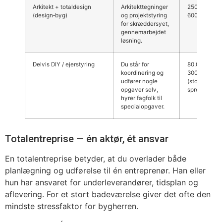
Arkitekt + totaldesign
Arkitekttegninger
250.000–
(design‑byg)
og projektstyring
600.000+ kr.
for skræddersyet,
gennemarbejdet
løsning.
Delvis DIY / ejerstyring
Du står for
80.000–
koordinering og
300.000 kr.
udfører nogle
(stor
opgaver selv,
spredning)
hyrer fagfolk til
specialopgaver.
Totalentreprise — én aktør, ét ansvar
En totalentreprise betyder, at du overlader både
planlægning og udførelse til én entreprenør. Han eller
hun har ansvaret for underleverandører, tidsplan og
aflevering. For et stort badeværelse giver det ofte den
mindste stressfaktor for bygherren.