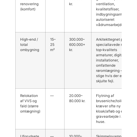
renovering
kr.
ventilation,
(komfort)
kvalitetsfliser,
indbygningsarmaturer,
autoriseret
vådrumsarbejde.
High‑end /
15–
300.000–
Arkitekttegnet plan,
total
25
600.000+
speciallavede møbler,
ombygning
m²
kr.
top‑kvalitets
armaturer, digitale
installationer,
omfattende
røromlægning — kan
stige hvis der er
skjulte fejl.
Relokation
—
20.000–
Flytning af
af VVS og
80.000 kr.
bruseniche/toilet
fald (større
kræver ofte ny
omlægning)
kloak/afløb og ekstra
gravearbejde i ældre
huse.
Uforudsete
—
10.000–
Skimmelsvamp, råd i