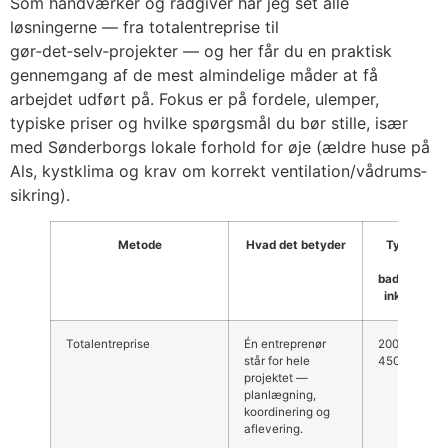
Som håndværker og rådgiver har jeg set alle
løsningerne — fra totalentreprise til
gør‑det‑selv‑projekter — og her får du en praktisk
gennemgang af de mest almindelige måder at få
arbejdet udført på. Fokus er på fordele, ulemper,
typiske priser og hvilke spørgsmål du bør stille, især
med Sønderborgs lokale forhold for øje (ældre huse på
Als, kystklima og krav om korrekt ventilation/vådrums­
sikring).
Metode
Hvad det betyder
Typisk pri
(stort
badeværels
inkl. moms
Totalentreprise
Én entreprenør
200.000–
står for hele
450.000+ kr.
projektet —
planlægning,
koordinering og
aflevering.