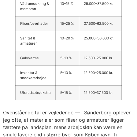
Vådrumssikring &
10–15 %
25.000–37.500 kr.
membran
Fliser/overflader
15–25 %
37.500–62.500 kr.
Sanitet &
10–20 %
25.000–50.000 kr.
armaturer
Gulvvarme
5–10 %
12.500–25.000 kr.
Inventar &
5–10 %
12.500–25.000 kr.
snedkerarbejde
Uforudsete/ekstra
5–15 %
12.500–37.500 kr.
Ovenstående tal er vejledende — i Sønderborg oplever
jeg ofte, at materialer som fliser og armaturer ligger
tættere på landsplan, mens arbejdsløn kan være en
smule lavere end i større byer som København. Til