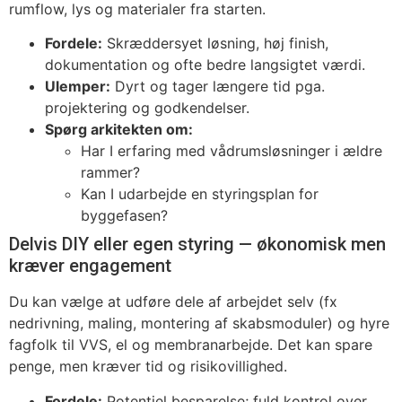
rumflow, lys og materialer fra starten.
Fordele:
Skræddersyet løsning, høj finish,
dokumentation og ofte bedre langsigtet værdi.
Ulemper:
Dyrt og tager længere tid pga.
projektering og godkendelser.
Spørg arkitekten om:
Har I erfaring med vådrumsløsninger i ældre
rammer?
Kan I udarbejde en styringsplan for
byggefasen?
Delvis DIY eller egen styring — økonomisk men
kræver engagement
Du kan vælge at udføre dele af arbejdet selv (fx
nedrivning, maling, montering af skabsmoduler) og hyre
fagfolk til VVS, el og membranarbejde. Det kan spare
penge, men kræver tid og risikovillighed.
Fordele:
Potentiel besparelse; fuld kontrol over