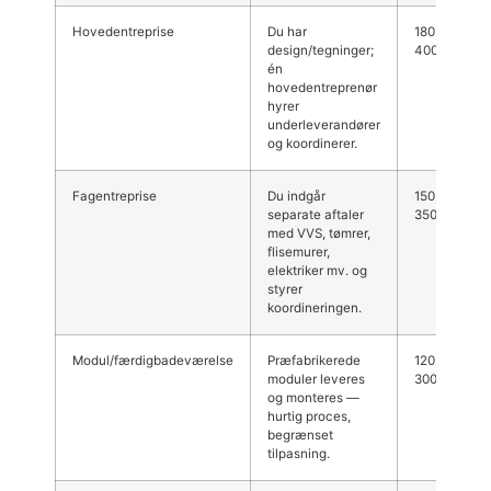
Hovedentreprise
Du har
180.000–
design/tegninger;
400.000 kr.
én
hovedentreprenør
hyrer
underleverandører
og koordinerer.
Fagentreprise
Du indgår
150.000–
separate aftaler
350.000 kr.
med VVS, tømrer,
flisemurer,
elektriker mv. og
styrer
koordineringen.
Modul/færdigbadeværelse
Præfabrikerede
120.000–
moduler leveres
300.000 kr.
og monteres —
hurtig proces,
begrænset
tilpasning.