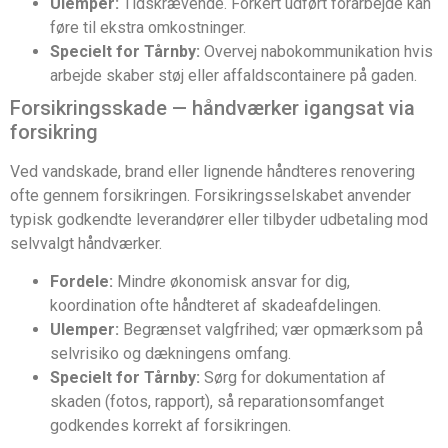
Ulemper:
Tidskrævende. Forkert udført forarbejde kan
føre til ekstra omkostninger.
Specielt for Tårnby:
Overvej nabokommunikation hvis
arbejde skaber støj eller affaldscontainere på gaden.
Forsikringsskade — håndværker igangsat via
forsikring
Ved vandskade, brand eller lignende håndteres renovering
ofte gennem forsikringen. Forsikringsselskabet anvender
typisk godkendte leverandører eller tilbyder udbetaling mod
selvvalgt håndværker.
Fordele:
Mindre økonomisk ansvar for dig,
koordination ofte håndteret af skadeafdelingen.
Ulemper:
Begrænset valgfrihed; vær opmærksom på
selvrisiko og dækningens omfang.
Specielt for Tårnby:
Sørg for dokumentation af
skaden (fotos, rapport), så reparationsomfanget
godkendes korrekt af forsikringen.