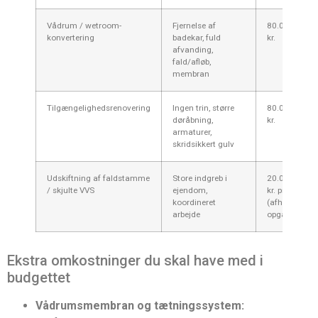
Vådrum / wetroom-
Fjernelse af
80.000–180.
konvertering
badekar, fuld
kr.
afvanding,
fald/afløb,
membran
Tilgængelighedsrenovering
Ingen trin, større
80.000–200.
døråbning,
kr.
armaturer,
skridsikkert gulv
Udskiftning af faldstamme
Store indgreb i
20.000–80.0
/ skjulte VVS
ejendom,
kr. pr. lejlighe
koordineret
(afhængigt a
arbejde
opgang/ejen
Ekstra omkostninger du skal have med i
budgettet
Vådrumsmembran og tætningssystem: