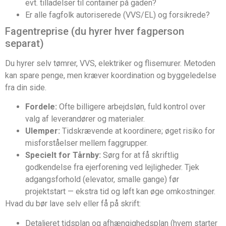
evt. tilladelser til container på gaden?
Er alle fagfolk autoriserede (VVS/EL) og forsikrede?
Fagentreprise (du hyrer hver fagperson
separat)
Du hyrer selv tømrer, VVS, elektriker og flisemurer. Metoden
kan spare penge, men kræver koordination og byggeledelse
fra din side.
Fordele:
Ofte billigere arbejdsløn, fuld kontrol over
valg af leverandører og materialer.
Ulemper:
Tidskrævende at koordinere; øget risiko for
misforståelser mellem faggrupper.
Specielt for Tårnby:
Sørg for at få skriftlig
godkendelse fra ejerforening ved lejligheder. Tjek
adgangsforhold (elevator, smalle gange) før
projektstart — ekstra tid og løft kan øge omkostninger.
Hvad du bør lave selv eller få på skrift:
Detaljeret tidsplan og afhængighedsplan (hvem starter