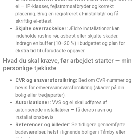
el — IP-klasser, fejlstrømsafbryder og korrekt
placering. Brug en registreret el-installatør og få
skriftlig el‑attest.
Skjulte overraskelser:
Ældre installationer kan
indeholde rustne rør, asbest eller skjulte skader.
Indregn en buffer (10–20 %) i budgettet og plan for
ekstra tid til uforudsete opgaver.
Hvad du skal kræve, før arbejdet starter — min
personlige tjekliste
CVR og ansvarsforsikring:
Bed om CVR-nummer og
bevis for erhvervsansvarsforsikring (skader på din
bolig eller tredjeparter).
Autorisationer:
VVS og el skal udføres af
autoriserede installatører — få deres navn og
installationsbevis.
Referencer og billeder:
Se tidligere gennemførte
badeværelser, helst i lignende boliger i Tårnby eller