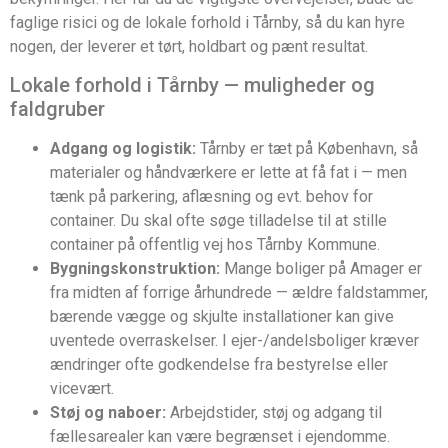
faglige risici og de lokale forhold i Tårnby, så du kan hyre
nogen, der leverer et tørt, holdbart og pænt resultat.
Lokale forhold i Tårnby — muligheder og
faldgruber
Adgang og logistik:
Tårnby er tæt på København, så
materialer og håndværkere er lette at få fat i — men
tænk på parkering, aflæsning og evt. behov for
container. Du skal ofte søge tilladelse til at stille
container på offentlig vej hos Tårnby Kommune.
Bygningskonstruktion:
Mange boliger på Amager er
fra midten af forrige århundrede — ældre faldstammer,
bærende vægge og skjulte installationer kan give
uventede overraskelser. I ejer-/andelsboliger kræver
ændringer ofte godkendelse fra bestyrelse eller
vicevært.
Støj og naboer:
Arbejdstider, støj og adgang til
fællesarealer kan være begrænset i ejendomme.