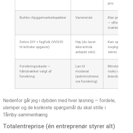
pris
Butiks‑/byggemarkedspakker
Varierende
Klar pris, færdi
— ofte billigere
materialer
Delvis DIY + fagfolk (VVS/El
Høj (du laver
Kan spare peng
til kritiske opgaver)
ikke‑kritisk
lovpligtige opg
arbejde selv)
sikres
Forsikringsskade —
Lav til
Mindsker økon
håndværker valgt af
moderat
risiko ved
forsikring
(administreres
brandskader/fu
via forsikring)
Nedenfor går jeg i dybden med hver løsning — fordele,
ulemper og de konkrete spørgsmål du skal stille i
Tårnby‑sammenhæng.
Totalentreprise (én entreprenør styrer alt)