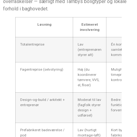
overraskelser — særligt med Tårnbys boligtyper og lokale
forhold i baghovedet.
Løsning
Estimeret
Fordel
involvering
Totalentreprise
Lav
Én kontrakt, an
(entreprenøren
samlet, enkel
styrer alt)
kommunikatio
Fagentreprise (selvstyring)
Høj (du
Mulighed for bil
koordinerer
timepriser, størr
tømrere, VVS,
kontroll
el, fliser)
Design‑og‑build / arkitekt +
Moderat til lav
Bedre æstetik o
entreprenør
(fagfolk styrer
funktion; klarer
design +
forventningsaf
udførsel)
Prefabrikeret badeværelse /
Lav (hurtigt
Kort byggeperio
pod
montage‑løft)
fabrikskvalitet, 