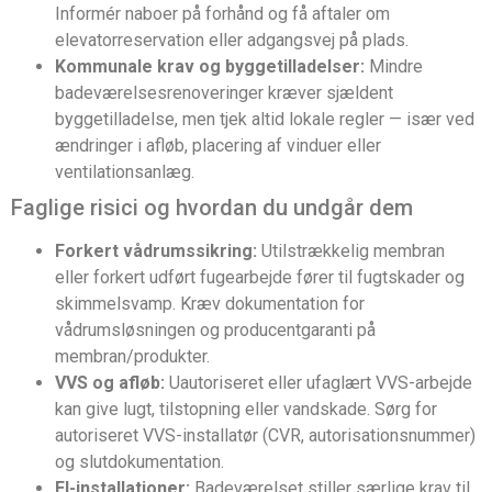
Informér naboer på forhånd og få aftaler om
elevatorreservation eller adgangsvej på plads.
Kommunale krav og byggetilladelser:
Mindre
badeværelsesrenoveringer kræver sjældent
byggetilladelse, men tjek altid lokale regler — især ved
ændringer i afløb, placering af vinduer eller
ventilationsanlæg.
Faglige risici og hvordan du undgår dem
Forkert vådrumssikring:
Utilstrækkelig membran
eller forkert udført fugearbejde fører til fugtskader og
skimmelsvamp. Kræv dokumentation for
vådrumsløsningen og producentgaranti på
membran/produkter.
VVS og afløb:
Uautoriseret eller ufaglært VVS-arbejde
kan give lugt, tilstopning eller vandskade. Sørg for
autoriseret VVS-installatør (CVR, autorisationsnummer)
og slutdokumentation.
El-installationer:
Badeværelset stiller særlige krav til