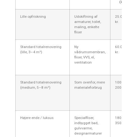
(inkl. mom
Lille opfriskning
Udskiftning af
25.000–45.0
armaturer, toilet,
kr.
maling, enkelte
fliser
Standard totalrenovering
Ny
60.000–120.
(lille, 3–4 m²)
vådrumsmembran,
kr.
fliser, VVS, el,
ventilation
Standard totalrenovering
Som ovenfor, mere
100.000–
(medium, 5–8 m²)
materialeforbrug
200.000 kr.
Højere ende / luksus
Specialfliser,
180.000–
indbygget bad,
350.000+ kr.
gulvvarme,
designarmaturer