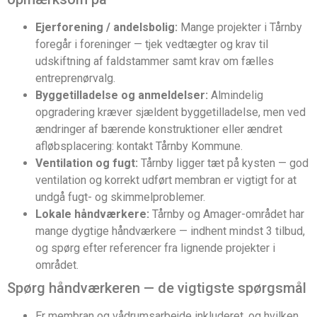
Ejerforening / andelsbolig:
Mange projekter i Tårnby
foregår i foreninger — tjek vedtægter og krav til
udskiftning af faldstammer samt krav om fælles
entreprenørvalg.
Byggetilladelse og anmeldelser:
Almindelig
opgradering kræver sjældent byggetilladelse, men ved
ændringer af bærende konstruktioner eller ændret
afløbsplacering: kontakt Tårnby Kommune.
Ventilation og fugt:
Tårnby ligger tæt på kysten — god
ventilation og korrekt udført membran er vigtigt for at
undgå fugt- og skimmelproblemer.
Lokale håndværkere:
Tårnby og Amager-området har
mange dygtige håndværkere — indhent mindst 3 tilbud,
og spørg efter referencer fra lignende projekter i
området.
Spørg håndværkeren — de vigtigste spørgsmål
Er membran og vådrumsarbejde inkluderet, og hvilken