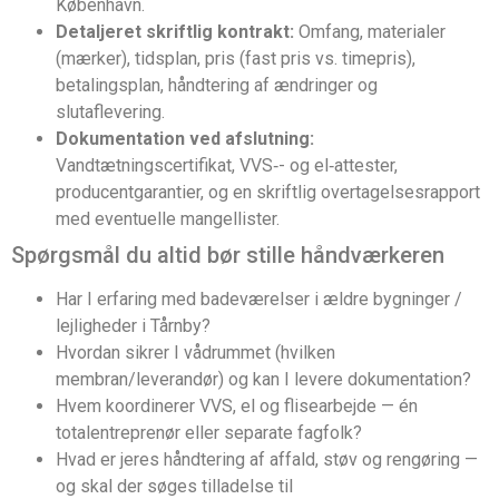
København.
Detaljeret skriftlig kontrakt:
Omfang, materialer
(mærker), tidsplan, pris (fast pris vs. timepris),
betalingsplan, håndtering af ændringer og
slutaflevering.
Dokumentation ved afslutning:
Vandtætningscertifikat, VVS‑- og el‑attester,
producentgarantier, og en skriftlig overtagelsesrapport
med eventuelle mangellister.
Spørgsmål du altid bør stille håndværkeren
Har I erfaring med badeværelser i ældre bygninger /
lejligheder i Tårnby?
Hvordan sikrer I vådrummet (hvilken
membran/leverandør) og kan I levere dokumentation?
Hvem koordinerer VVS, el og flisearbejde — én
totalentreprenør eller separate fagfolk?
Hvad er jeres håndtering af affald, støv og rengøring —
og skal der søges tilladelse til