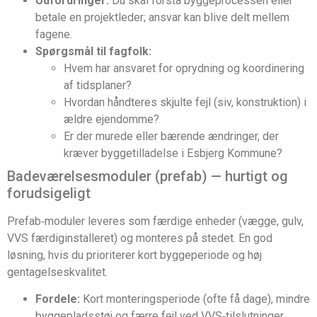
Udfordringer:
Du skal forstå byggeprocessen eller
betale en projektleder; ansvar kan blive delt mellem
fagene.
Spørgsmål til fagfolk:
Hvem har ansvaret for oprydning og koordinering
af tidsplaner?
Hvordan håndteres skjulte fejl (siv, konstruktion) i
ældre ejendomme?
Er der murede eller bærende ændringer, der
kræver byggetilladelse i Esbjerg Kommune?
Badeværelsesmoduler (prefab) — hurtigt og
forudsigeligt
Prefab‑moduler leveres som færdige enheder (vægge, gulv,
VVS færdiginstalleret) og monteres på stedet. En god
løsning, hvis du prioriterer kort byggeperiode og høj
gentagelseskvalitet.
Fordele:
Kort monteringsperiode (ofte få dage), mindre
byggepladsstøj og færre fejl ved VVS‑tilslutninger.