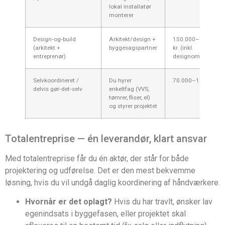
lokal installatør
monterer
Design‑og‑build
Arkitekt/design +
150.000–300.000
(arkitekt +
byggesagspartner
kr. (inkl.
entreprenør)
designomkostninge
Selvkoordineret /
Du hyrer
70.000–180.000 kr
delvis gør‑det‑selv
enkeltfag (VVS,
tømrer, fliser, el)
og styrer projektet
Totalentreprise — én leverandør, klart ansvar
Med totalentreprise får du én aktør, der står for både
projektering og udførelse. Det er den mest bekvemme
løsning, hvis du vil undgå daglig koordinering af håndværkere.
Hvornår er det oplagt?
Hvis du har travlt, ønsker lav
egenindsats i byggefasen, eller projektet skal