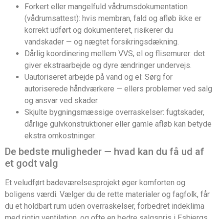
Forkert eller mangelfuld vådrumsdokumentation
(vådrumsattest): hvis membran, fald og afløb ikke er
korrekt udført og dokumenteret, risikerer du
vandskader — og nægtet forsikringsdækning.
Dårlig koordinering mellem VVS, el og flisemurer: det
giver ekstraarbejde og dyre ændringer undervejs.
Uautoriseret arbejde på vand og el: Sørg for
autoriserede håndværkere — ellers problemer ved salg
og ansvar ved skader.
Skjulte bygningsmæssige overraskelser: fugtskader,
dårlige gulvkonstruktioner eller gamle afløb kan betyde
ekstra omkostninger.
De bedste muligheder — hvad kan du få ud af
et godt valg
Et veludført badeværelsesprojekt øger komforten og
boligens værdi. Vælger du de rette materialer og fagfolk, får
du et holdbart rum uden overraskelser, forbedret indeklima
med rigtig ventilation, og ofte en bedre salgspris i Esbjergs