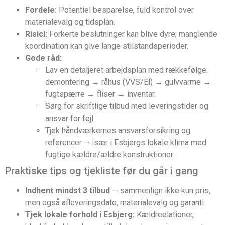
Fordele:
Potentiel besparelse, fuld kontrol over
materialevalg og tidsplan.
Risici:
Forkerte beslutninger kan blive dyre; manglende
koordination kan give lange stilstandsperioder.
Gode råd:
Lav en detaljeret arbejdsplan med rækkefølge:
demontering → råhus (VVS/El) → gulvvarme →
fugtspærre → fliser → inventar.
Sørg for skriftlige tilbud med leveringstider og
ansvar for fejl.
Tjek håndværkernes ansvarsforsikring og
referencer — især i Esbjergs lokale klima med
fugtige kældre/ældre konstruktioner.
Praktiske tips og tjekliste før du går i gang
Indhent mindst 3 tilbud
— sammenlign ikke kun pris,
men også afleveringsdato, materialevalg og garanti.
Tjek lokale forhold i Esbjerg:
Kældreelationer,