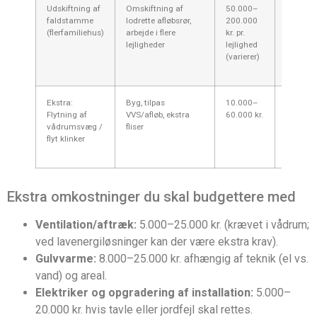
Udskiftning af
Omskiftning af
50.000–
Meget d
faldstamme
lodrette afløbsrør,
200.000
almindel
(flerfamiliehus)
arbejde i flere
kr. pr.
ejendo
lejligheder
lejlighed
kysten; 
(varierer)
omkostn
med eje
Ekstra:
Byg, tilpas
10.000–
Struktur
Flytning af
VVS/afløb, ekstra
60.000 kr.
øger tid
vådrumsvæg /
fliser
markant
flyt klinker
ofte by
vurderin
Ekstra omkostninger du skal budgettere med
Ventilation/aftræk:
5.000–25.000 kr. (krævet i vådrum;
ved lavenergiløsninger kan der være ekstra krav).
Gulvvarme:
8.000–25.000 kr. afhængig af teknik (el vs.
vand) og areal.
Elektriker og opgradering af installation:
5.000–
20.000 kr. hvis tavle eller jordfejl skal rettes.