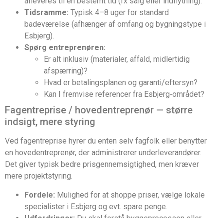
afleveres til en bestemt tid (fx salg eller indflytning).
Tidsramme:
Typisk 4–8 uger for standard
badeværelse (afhænger af omfang og bygningstype i
Esbjerg).
Spørg entreprenøren:
Er alt inklusiv (materialer, affald, midlertidig
afspærring)?
Hvad er betalingsplanen og garanti/eftersyn?
Kan I fremvise referencer fra Esbjerg‑området?
Fagentreprise / hovedentreprenør — større
indsigt, mere styring
Ved fagentreprise hyrer du enten selv fagfolk eller benytter
en hovedentreprenør, der administrerer underleverandører.
Det giver typisk bedre prisgennemsigtighed, men kræver
mere projektstyring.
Fordele:
Mulighed for at shoppe priser, vælge lokale
specialister i Esbjerg og evt. spare penge.