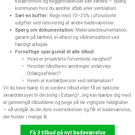
kloakforhold og byggetilladelser kan variere — spørg
kommunen hvis du ændrer afløb eller ventilation.
Sæt en buffer:
Regn med 10–25% i uforudsete
udgifter ved renovering af ældre badeværelser.
Spørg om dokumentation:
Materialedokumentation,
garanti på tæthed, el‑attest og vådrumsattest ved
færdigt arbejde.
Fornuftige spørgsmål til alle tilbud:
Hvad er projektets forventede varighed?
Hvordan håndteres ændringer undervejs
(tillægsaftaler)?
Hvem er kontaktperson ved reklamation?
Vil du have hjælp til at vurdere tilbud eller få en tjekliste
skræddersyet til din bolig i Esbjerg? Jeg kan hjælpe dig med
at gennemgå tilbuddene og pege på de vigtigste faldgruber
— så undgår du de dyre overraskelser og får et badeværelse,
der holder i mange år.
Få 3 tilbud på nyt badeværelse