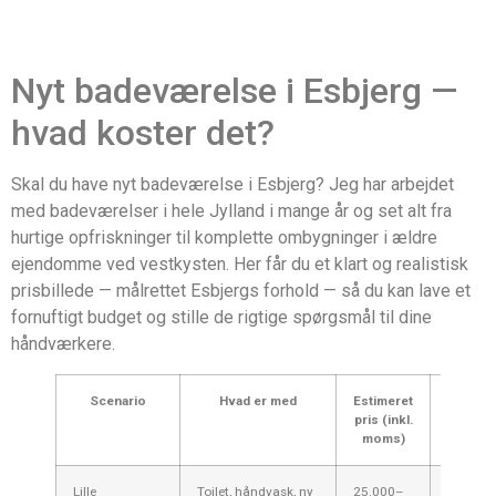
Nyt badeværelse i Esbjerg —
hvad koster det?
Skal du have nyt badeværelse i Esbjerg? Jeg har arbejdet
med badeværelser i hele Jylland i mange år og set alt fra
hurtige opfriskninger til komplette ombygninger i ældre
ejendomme ved vestkysten. Her får du et klart og realistisk
prisbillede — målrettet Esbjergs forhold — så du kan lave et
fornuftigt budget og stille de rigtige spørgsmål til dine
håndværkere.
Scenario
Hvad er med
Estimeret
Bemær
pris (inkl.
moms)
Lille
Toilet, håndvask, ny
25.000–
Ofte hur