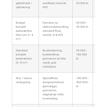
gæstetoilet /
overflade, minimal
50.000 kr.
— godt 
opfriskning
VVS
udskiftn
inventar 
Budget
Fjernelse, ny
50.000–
Typisk f
komplet
vådrumsbehandling,
90.000 kr.
renoveri
badeværelse
standard fliser,
lejlighe
(lille rum 3–4
sanitet, el & VVS
standar
m²)
at holde
Standard
Ny planløsning,
90.000–
Den mes
komplet
kvalitetsfliser,
180.000
løsning 
badeværelse
gulvvarme (el eller
kr.
og nyere
(5–8 m²)
vand), god
Esbjerg.
ventilation
Stor / luksus
Specialfliser,
180.000–
Højere p
ombygning
designarmaturer,
450.000+
kan for
glasvægge,
kr.
der impo
gulvvarme,
specialp
væghængt toilet,
udføres
inventarbyg
VVS/byg