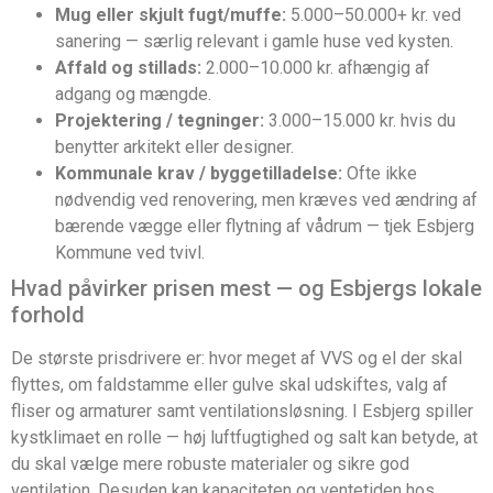
Mug eller skjult fugt/muffe:
5.000–50.000+ kr. ved
sanering — særlig relevant i gamle huse ved kysten.
Affald og stillads:
2.000–10.000 kr. afhængig af
adgang og mængde.
Projektering / tegninger:
3.000–15.000 kr. hvis du
benytter arkitekt eller designer.
Kommunale krav / byggetilladelse:
Ofte ikke
nødvendig ved renovering, men kræves ved ændring af
bærende vægge eller flytning af vådrum — tjek Esbjerg
Kommune ved tvivl.
Hvad påvirker prisen mest — og Esbjergs lokale
forhold
De største prisdrivere er: hvor meget af VVS og el der skal
flyttes, om faldstamme eller gulve skal udskiftes, valg af
fliser og armaturer samt ventilationsløsning. I Esbjerg spiller
kystklimaet en rolle — høj luftfugtighed og salt kan betyde, at
du skal vælge mere robuste materialer og sikre god
ventilation. Desuden kan kapaciteten og ventetiden hos