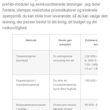
prefab‑moduler og selvkoordinerede løsninger. Jeg deler
fordele, ulemper, realistiske prisindikatorer og konkrete
spørgsmål, du kan stille hver leverandør, så du kan vælge den
løsning, der passer bedst til din bolig, dit budget og din
risikovillighed.
Metode
Hvem gør
Estimeret pris (ink
arbejdet
moms)
Totalentreprise
Én entreprenør
120.000–250.000
(turnkey)
ansvarlig for alt
kr. (lille 3–6 m²:
120–180k; større 
12 m²: 180–250k)
Fagentreprise /
Du eller en
100.000–230.000 k
hovedentreprenør
hovedentreprenør
hyrer flere fagfolk
Badeværelsesmoduler
Producent leverer
90.000–200.000 kr
/ prefab
færdigt modul,