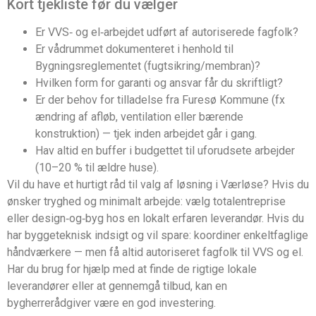
Kort tjekliste før du vælger
Er VVS‑ og el‑arbejdet udført af autoriserede fagfolk?
Er vådrummet dokumenteret i henhold til
Bygningsreglementet (fugtsikring/membran)?
Hvilken form for garanti og ansvar får du skriftligt?
Er der behov for tilladelse fra Furesø Kommune (fx
ændring af afløb, ventilation eller bærende
konstruktion) — tjek inden arbejdet går i gang.
Hav altid en buffer i budgettet til uforudsete arbejder
(10–20 % til ældre huse).
Vil du have et hurtigt råd til valg af løsning i Værløse? Hvis du
ønsker tryghed og minimalt arbejde: vælg totalentreprise
eller design‑og‑byg hos en lokalt erfaren leverandør. Hvis du
har byggeteknisk indsigt og vil spare: koordiner enkeltfaglige
håndværkere — men få altid autoriseret fagfolk til VVS og el.
Har du brug for hjælp med at finde de rigtige lokale
leverandører eller at gennemgå tilbud, kan en
bygherrerådgiver være en god investering.