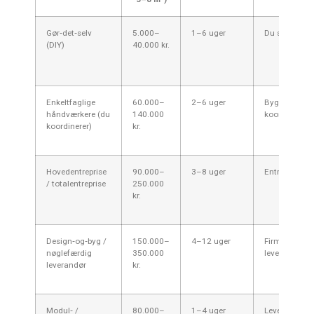
Gør‑det‑selv
5.000–
1–6 uger
Du selv
(DIY)
40.000 kr.
Enkeltfaglige
60.000–
2–6 uger
Bygherre
håndværkere (du
140.000
koordinerer
koordinerer)
kr.
Hovedentreprise
90.000–
3–8 uger
Entreprenør
/ totalentreprise
250.000
kr.
Design‑og‑byg /
150.000–
4–12 uger
Firmaet
nøglefærdig
350.000
leverer alt
leverandør
kr.
Modul‑ /
80.000–
1–4 uger
Leverandør +