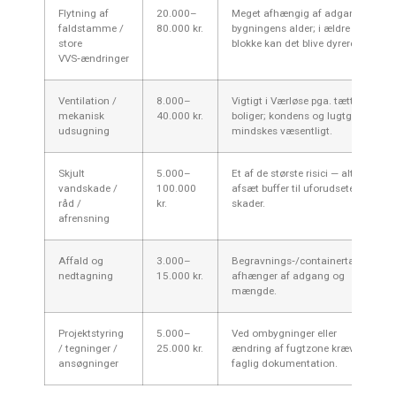
Flytning af
20.000–
Meget afhængig af adgang og
faldstamme /
80.000 kr.
bygningens alder; i ældre
store
blokke kan det blive dyrere.
VVS‑ændringer
Ventilation /
8.000–
Vigtigt i Værløse pga. tætte
mekanisk
40.000 kr.
boliger; kondens og lugtgener
udsugning
mindskes væsentligt.
Skjult
5.000–
Et af de største risici — altid
vandskade /
100.000
afsæt buffer til uforudsete
råd /
kr.
skader.
afrensning
Affald og
3.000–
Begravnings‑/containertakster
nedtagning
15.000 kr.
afhænger af adgang og
mængde.
Projektstyring
5.000–
Ved ombygninger eller
/ tegninger /
25.000 kr.
ændring af fugtzone kræves
ansøgninger
faglig dokumentation.