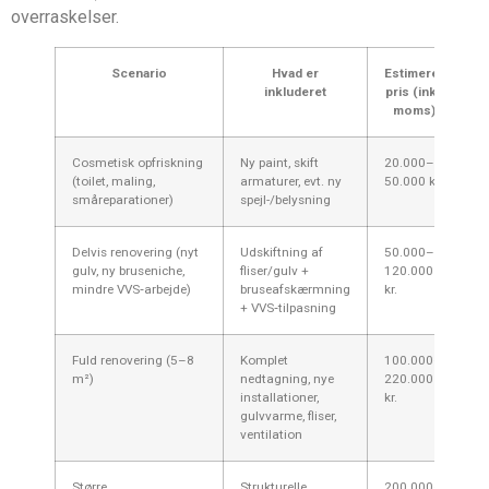
overraskelser.
Scenario
Hvad er
Estimeret
T
inkluderet
pris (inkl.
moms)
Cosmetisk opfriskning
Ny paint, skift
20.000–
2
(toilet, maling,
armaturer, evt. ny
50.000 kr.
småreparationer)
spejl-/belysning
Delvis renovering (nyt
Udskiftning af
50.000–
1
gulv, ny bruseniche,
fliser/gulv +
120.000
mindre VVS‑arbejde)
bruseafskærmning
kr.
+ VVS‑tilpasning
Fuld renovering (5–8
Komplet
100.000–
3
m²)
nedtagning, nye
220.000
installationer,
kr.
gulvvarme, fliser,
ventilation
Større
Strukturelle
200.000–
6