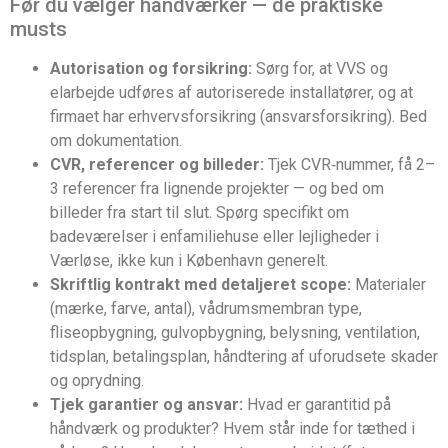
Før du vælger håndværker — de praktiske
musts
Autorisation og forsikring:
Sørg for, at VVS og
elarbejde udføres af autoriserede installatører, og at
firmaet har erhvervsforsikring (ansvarsforsikring). Bed
om dokumentation.
CVR, referencer og billeder:
Tjek CVR‑nummer, få 2–
3 referencer fra lignende projekter — og bed om
billeder fra start til slut. Spørg specifikt om
badeværelser i enfamiliehuse eller lejligheder i
Værløse, ikke kun i København generelt.
Skriftlig kontrakt med detaljeret scope:
Materialer
(mærke, farve, antal), vådrumsmembran type,
fliseopbygning, gulvopbygning, belysning, ventilation,
tidsplan, betalingsplan, håndtering af uforudsete skader
og oprydning.
Tjek garantier og ansvar:
Hvad er garantitid på
håndværk og produkter? Hvem står inde for tæthed i