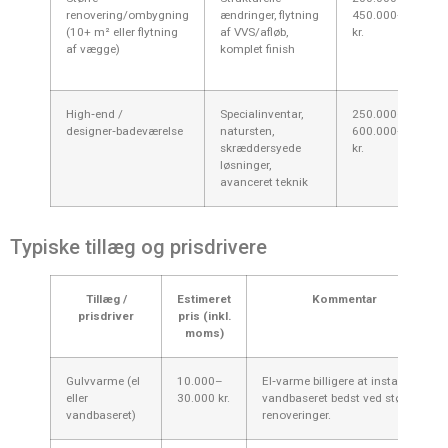
renovering/ombygning
ændringer, flytning
450.000+
(10+ m² eller flytning
af VVS/afløb,
kr.
af vægge)
komplet finish
High‑end /
Specialinventar,
250.000–
8
designer‑badeværelse
natursten,
600.000+
skræddersyede
kr.
løsninger,
avanceret teknik
Typiske tillæg og prisdrivere
Tillæg /
Estimeret
Kommentar
prisdriver
pris (inkl.
moms)
Gulvvarme (el
10.000–
El‑varme billigere at installere;
eller
30.000 kr.
vandbaseret bedst ved større
vandbaseret)
renoveringer.