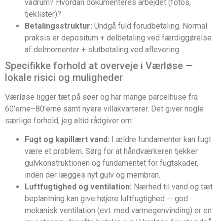
vådrum? Hvordan dokumenteres arbejdet (fotos,
tjeklister)?
Betalingsstruktur:
Undgå fuld forudbetaling. Normal
praksis er depositum + delbetaling ved færdiggørelse
af delmomenter + slutbetaling ved aflevering.
Specifikke forhold at overveje i Værløse —
lokale risici og muligheder
Værløse ligger tæt på søer og har mange parcelhuse fra
60’erne–80’erne samt nyere villakvarterer. Det giver nogle
særlige forhold, jeg altid rådgiver om:
Fugt og kapillært vand:
I ældre fundamenter kan fugt
være et problem. Sørg for at håndværkeren tjekker
gulvkonstruktionen og fundamentet for fugtskader,
inden der lægges nyt gulv og membran.
Luftfugtighed og ventilation:
Nærhed til vand og tæt
beplantning kan give højere luftfugtighed — god
mekanisk ventilation (evt. med varmegenvinding) er en