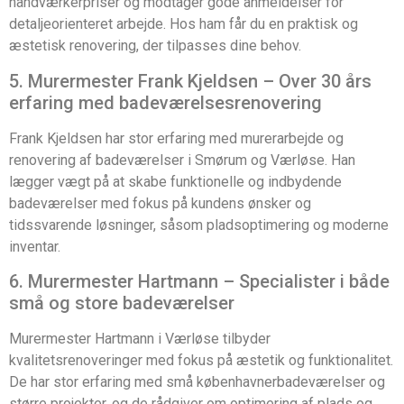
håndværkerpriser og modtager gode anmeldelser for
detaljeorienteret arbejde. Hos ham får du en praktisk og
æstetisk renovering, der tilpasses dine behov.
5. Murermester Frank Kjeldsen – Over 30 års
erfaring med badeværelsesrenovering
Frank Kjeldsen har stor erfaring med murerarbejde og
renovering af badeværelser i Smørum og Værløse. Han
lægger vægt på at skabe funktionelle og indbydende
badeværelser med fokus på kundens ønsker og
tidssvarende løsninger, såsom pladsoptimering og moderne
inventar.
6. Murermester Hartmann – Specialister i både
små og store badeværelser
Murermester Hartmann i Værløse tilbyder
kvalitetsrenoveringer med fokus på æstetik og funktionalitet.
De har stor erfaring med små københavnerbadeværelser og
større projekter, og de rådgiver om optimering af plads og