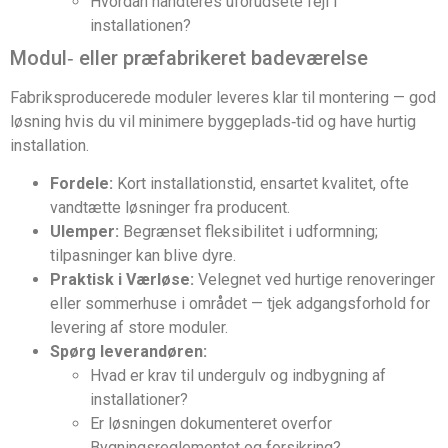
Hvordan håndteres uforudsete fejl i
installationen?
Modul‑ eller præfabrikeret badeværelse
Fabriksproducerede moduler leveres klar til montering — god
løsning hvis du vil minimere byggeplads‑tid og have hurtig
installation.
Fordele:
Kort installationstid, ensartet kvalitet, ofte
vandtætte løsninger fra producent.
Ulemper:
Begrænset fleksibilitet i udformning;
tilpasninger kan blive dyre.
Praktisk i Værløse:
Velegnet ved hurtige renoveringer
eller sommerhuse i området — tjek adgangsforhold for
levering af store moduler.
Spørg leverandøren:
Hvad er krav til undergulv og indbygning af
installationer?
Er løsningen dokumenteret overfor
Bygningsreglementet og forsikring?