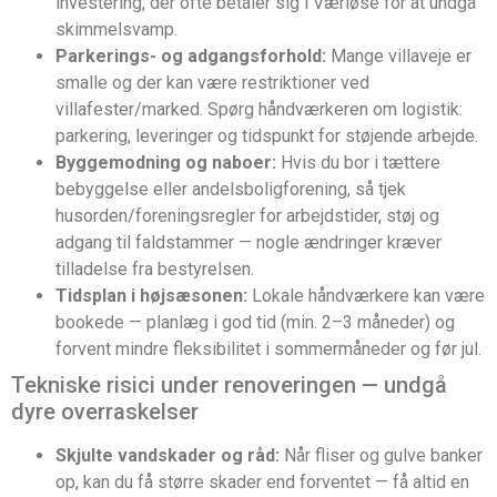
investering, der ofte betaler sig i Værløse for at undgå
skimmelsvamp.
Parkerings- og adgangsforhold:
Mange villaveje er
smalle og der kan være restriktioner ved
villafester/marked. Spørg håndværkeren om logistik:
parkering, leveringer og tidspunkt for støjende arbejde.
Byggemodning og naboer:
Hvis du bor i tættere
bebyggelse eller andelsboligforening, så tjek
husorden/foreningsregler for arbejdstider, støj og
adgang til faldstammer — nogle ændringer kræver
tilladelse fra bestyrelsen.
Tidsplan i højsæsonen:
Lokale håndværkere kan være
bookede — planlæg i god tid (min. 2–3 måneder) og
forvent mindre fleksibilitet i sommermåneder og før jul.
Tekniske risici under renoveringen — undgå
dyre overraskelser
Skjulte vandskader og råd:
Når fliser og gulve banker
op, kan du få større skader end forventet — få altid en