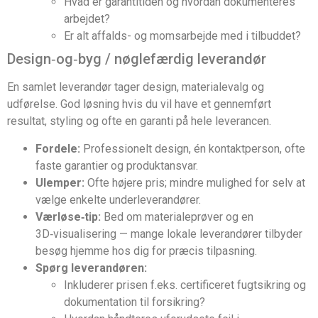
Hvad er garantitiden og hvordan dokumenteres
arbejdet?
Er alt affalds- og momsarbejde med i tilbuddet?
Design‑og‑byg / nøglefærdig leverandør
En samlet leverandør tager design, materialevalg og
udførelse. God løsning hvis du vil have et gennemført
resultat, styling og ofte en garanti på hele leverancen.
Fordele:
Professionelt design, én kontaktperson, ofte
faste garantier og produktansvar.
Ulemper:
Ofte højere pris; mindre mulighed for selv at
vælge enkelte underleverandører.
Værløse‑tip:
Bed om materialeprøver og en
3D‑visualisering — mange lokale leverandører tilbyder
besøg hjemme hos dig for præcis tilpasning.
Spørg leverandøren:
Inkluderer prisen f.eks. certificeret fugtsikring og
dokumentation til forsikring?