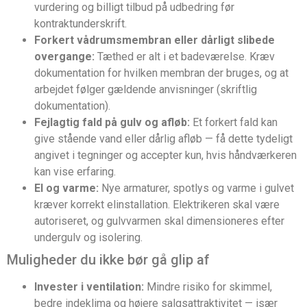
vurdering og billigt tilbud på udbedring før
kontraktunderskrift.
Forkert vådrumsmembran eller dårligt slibede
overgange:
Tæthed er alt i et badeværelse. Kræv
dokumentation for hvilken membran der bruges, og at
arbejdet følger gældende anvisninger (skriftlig
dokumentation).
Fejlagtig fald på gulv og afløb:
Et forkert fald kan
give stående vand eller dårlig afløb — få dette tydeligt
angivet i tegninger og accepter kun, hvis håndværkeren
kan vise erfaring.
El og varme:
Nye armaturer, spotlys og varme i gulvet
kræver korrekt elinstallation. Elektrikeren skal være
autoriseret, og gulvvarmen skal dimensioneres efter
undergulv og isolering.
Muligheder du ikke bør gå glip af
Invester i ventilation:
Mindre risiko for skimmel,
bedre indeklima og højere salgsattraktivitet — især