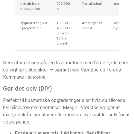
præfabrikeret
200.000
(installation)
montør
badeværelse
kr.
Bygherrerådgiver
10.000–
Afhænger af
Rådgiver
/ projektleder
40.000 kr.
projekt
styrer
(eller 5–
12% af
projekt)
Nedenfor gennemgår jeg hver metode med fordele, ulemper
og vigtige tjekpunkter — særligt med Værløse og Furesø
Kommune i tankerne.
Gør‑det‑selv (DIY)
Perfekt til kosmetiske opgraderinger eller hvis du allerede
har håndværkskompetencer. Mange i Værløse vælger at
male, udskifte armaturer eller montere nye møbler selv for at
spare penge.
Fordele:
Lavere pris, fuld kontrol, fleksibilitet i