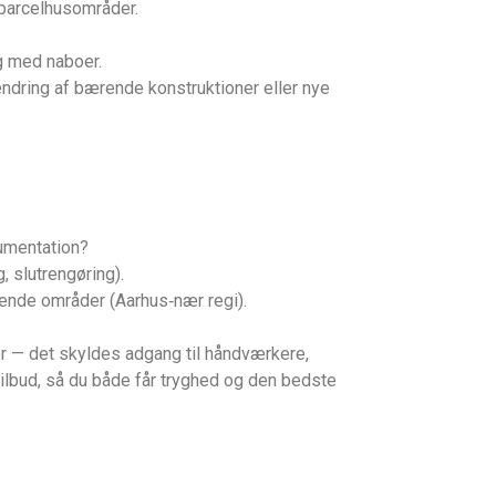
 parcelhusområder.
g med naboer.
ndring af bærende konstruktioner eller nye
umentation?
, slutrengøring).
gende områder (Aarhus‑nær regi).
r — det skyldes adgang til håndværkere,
 tilbud, så du både får tryghed og den bedste