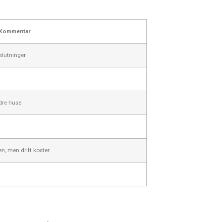
Kommentar
lslutninger
ldre huse
n, men drift koster