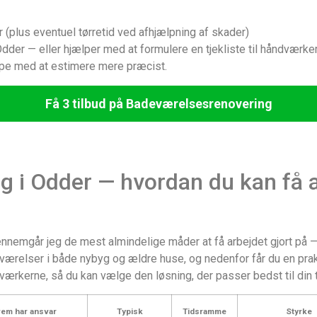
(plus eventuel tørretid ved afhjælpning af skader)
i Odder — eller hjælper med at formulere en tjekliste til håndværke
lpe med at estimere mere præcist.
Få 3 tilbud på Badeværelsesrenovering
 i Odder — hvordan du kan få a
nemgår jeg de mest almindelige måder at få arbejdet gjort på — f
værelser i både nybyg og ældre huse, og nedenfor får du en pra
rkerne, så du kan vælge den løsning, der passer bedst til din tid
em har ansvar
Typisk
Tidsramme
Styrke