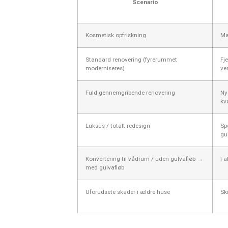
Scenario
Kosmetisk opfriskning
Mal
Standard renovering (fyrerummet
Fj
moderniseres)
ve
Fuld gennemgribende renovering
Ny
kv
Luksus / totalt redesign
Sp
gu
Konvertering til vådrum / uden gulvafløb →
Fa
med gulvafløb
Uforudsete skader i ældre huse
Sk