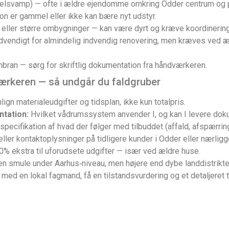
immelsvamp) — ofte i ældre ejendomme omkring Odder centrum og
ion er gammel eller ikke kan bære nyt udstyr.
eller større ombygninger — kan være dyrt og kræve koordinerin
dvendigt for almindelig indvendig renovering, men kræves ved æ
ran — sørg for skriftlig dokumentation fra håndværkeren.
værkeren — så undgår du faldgruber
n materialeudgifter og tidsplan, ikke kun totalpris.
tation:
Hvilket vådrumssystem anvender I, og kan I levere dok
specifikation af hvad der følger med tilbuddet (affald, afspærring
ller kontaktoplysninger på tidligere kunder i Odder eller nærlig
 ekstra til uforudsete udgifter — især ved ældre huse.
en smule under Aarhus‑niveau, men højere end dybe landdistrikte
t med en lokal fagmand, få en tilstandsvurdering og et detaljeret