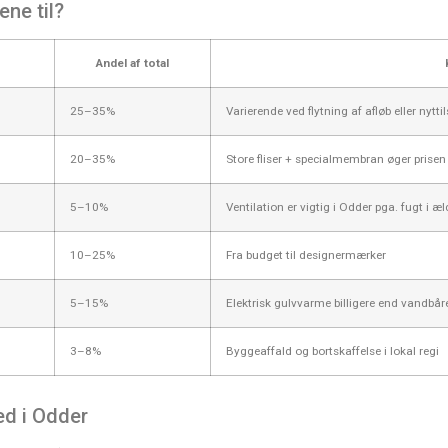
ene til?
Andel af total
25–35%
Varierende ved flytning af afløb eller nytti
20–35%
Store fliser + specialmembran øger prisen
5–10%
Ventilation er vigtig i Odder pga. fugt i æ
10–25%
Fra budget til designermærker
5–15%
Elektrisk gulvvarme billigere end vandbåre
3–8%
Byggeaffald og bortskaffelse i lokal regi
ed i Odder