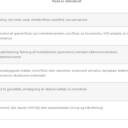
Hvad er inkluderet
ing, nyt toilet, vask, enkelte fliser udskiftet, nye armaturer
ernelse af gamle fliser, nyt membransystem, nye fliser, ny bruseniche, VVS‑arbejde, el 
ntilation
 planløsning, flytning af installationer, gulvvarme, komplet vådrumsmembran,
alitetsinventar
ecialbyggede møbler, store fliser eller natursten, avanceret armatur, dampbad, elektri
lvvarme, eksklusive materialer
ld til gulvafløb, omlægning af vådrumsafløb, ny membran
immel, råd, skjulte VVS‑fejl eller asbestarbejde (riving og håndtering)