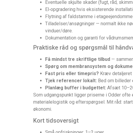
Eventuelle skjulte skader (fugt, råd, sk
El‑opgradering hvis eksisterende installat
Flytning af faldstamme i etageejendomme 
Tilladelser/ansøgninger — normalt ikke nø
vinduer/døre.
Dokumentation og garanti for vådrumsmemb
Praktiske råd og spørgsmål til hånd
Få mindst tre skriftlige tilbud
— sammenlig
Spørg om membransystem og dokumen
Fast pris eller timepris?
Kræv detaljeret 
Tjek referencer lokalt:
Bed om billeder e
Planlæg buffer i budgettet:
Afsæt 10–20%
Som udgangspunkt ligger priserne i Odder ofte 
materialelogistik og efterspørgsel. Mit råd: star
økonomi.
Kort tidsoversigt
Små opfriskninger: 1–2 uger