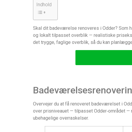
Indhold
Skal dit badeværelse renoveres i Odder? Som hå
og lokalt tilpasset overblik — realistiske pris
det trygge, faglige overblik, så du kan planlægg
Badeværelsesrenovering
Overvejer du at få renoveret badeværelset i Odd
over prisniveauet — tilpasset Odder‑området — m
ubehagelige overraskelser.