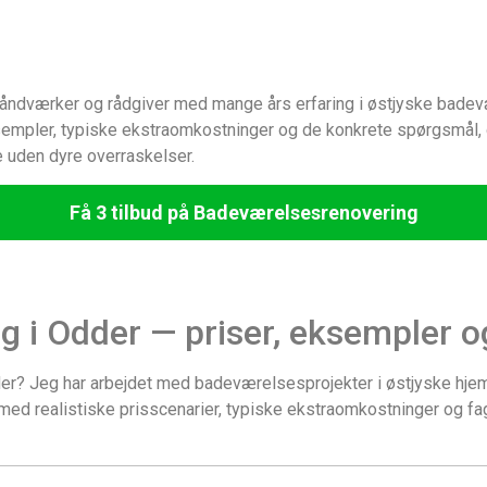
ndværker og rådgiver med mange års erfaring i østjyske badevære
eksempler, typiske ekstraomkostninger og de konkrete spørgsmål,
e uden dyre overraskelser.
Få 3 tilbud på Badeværelsesrenovering
 i Odder — priser, eksempler og
er? Jeg har arbejdet med badeværelsesprojekter i østjyske hjem i
ed realistiske prisscenarier, typiske ekstraomkostninger og fa