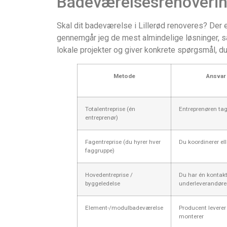
Badeværelsesrenovering 
Skal dit badeværelse i Lillerød renoveres? Der 
gennemgår jeg de mest almindelige løsninger, så d
lokale projekter og giver konkrete spørgsmål, du 
Metode
Ansvar 
Totalentreprise (én
Entreprenøren tag
entreprenør)
Fagentreprise (du hyrer hver
Du koordinerer ell
faggruppe)
Hovedentreprise /
Du har én kontakt
byggeledelse
underleverandøre
Element-/modulbadeværelse
Producent levere
monterer