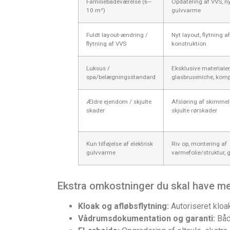
Familiebadeværelse (6–
Opdatering af VVS, ny
10 m²)
gulvvarme
Fuldt layout-ændring /
Nyt layout, flytning af 
flytning af VVS
konstruktion
Luksus /
Eksklusive materialer,
spa/belægningsstandard
glasbruseniche, kom
Ældre ejendom / skjulte
Afsløring af skimmel
skader
skjulte rørskader
Kun tilføjelse af elektrisk
Riv op, montering af
gulvvarme
varmefolie/struktur,
Ekstra omkostninger du skal have me
Kloak og afløbsflytning:
Autoriseret kloa
Vådrumsdokumentation og garanti:
Både