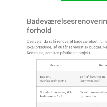
Badeværelsesrenovering 
forhold
Overvejer du at få renoveret badeværelset i Lil
lokal prisguide, så du får et realistisk budget. 
Kommune, som kan påvirke dit projekt.
Scenario
Omfa
Budget /
Skift af fliser, maling
overfladeopfriskning
(samme layout)
Standard renovering (lille
Ny vådrumsmembran, f
badeværelse 3–5 m²)
nytt inventar