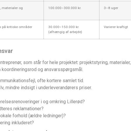
, materialer og
100.000–300.000 kr.
3–8 uger
k på kritiske områder
30.000–150.000 kr.
Varierer kraftigt
(afhængig af arbejde)
nsvar
treprenør, som står for hele projektet: projektstyring, materiale
dgå koordineringsrod og ansvarsspørgsmål.
ommunikationsfejl, ofte kortere samlet tid.
v, mindre indsigt i underleverandørers priser.
relsesrenoveringer i og omkring Lillerød?
dteres reklamationer?
lokale forhold (ældre ledninger)?
kering inkluderet?