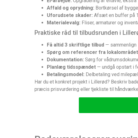
El-arbejde:
Opgradering af eltavle, ekstra 
Affald og oprydning:
Bortkørsel af bygge
Uforudsete skader:
Afsæt en buffer på 10
Materialevalg:
Fliser, armaturer og inven
Praktiske råd til tilbudsrunden i Lille
Få altid 3 skriftlige tilbud
— sammenlign ik
Spørg om referencer fra lokalområdet
Dokumentation:
Sørg for vådrumsdokument
Planlæg tidsspændet
— undgå opstart i fe
Betalingsmodel:
Delbetaling ved milepæle
Har du et konkret projekt i Lillerød? Beskriv 
præcis prisvurdering eller tjekliste til håndvær