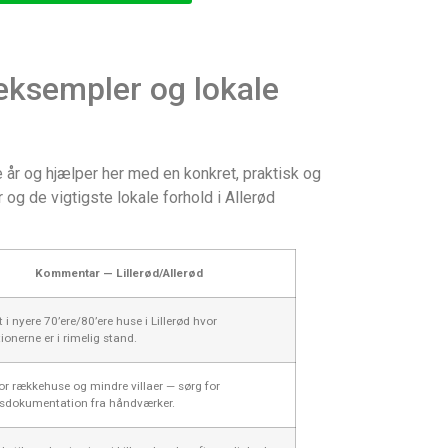
 eksempler og lokale
 år og hjælper her med en konkret, praktisk og
 og de vigtigste lokale forhold i Allerød
Kommentar — Lillerød/Allerød
 i nyere 70’ere/80’ere huse i Lillerød hvor
tionerne er i rimelig stand.
or rækkehuse og mindre villaer — sørg for
dokumentation fra håndværker.