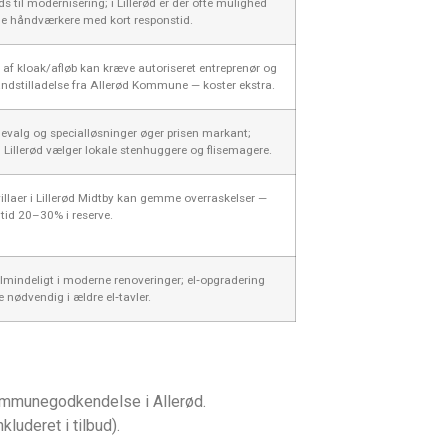
s til modernisering; i Lillerød er der ofte mulighed
ale håndværkere med kort responstid.
 af kloak/afløb kan kræve autoriseret entreprenør og
andstilladelse fra Allerød Kommune — koster ekstra.
levalg og specialløsninger øger prisen markant;
 Lillerød vælger lokale stenhuggere og flisemagere.
illaer i Lillerød Midtby kan gemme overraskelser —
ltid 20–30% i reserve.
lmindeligt i moderne renoveringer; el‑opgradering
e nødvendig i ældre el‑tavler.
kommunegodkendelse i Allerød.
luderet i tilbud).