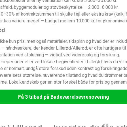
stikkontakter eller ny ventilation kan koste 5.000–30.000 kr.
affald, byggemoduler og støvbeskyttelse — 2.000–8.000 kr.
–30% af kontraktsummen til skjulte fejl eller ekstra krav (kalk, 
tar kan variere meget — budget mellem 10.000 kr. for økonomivare
rød
ke kun pris, men også materialer, tidsplan og hvad der er inklude
— håndværkere, der kender Lillerød/Allerød, er ofte hurtigere ti
ation ved afslutning — vigtigt ved videresalg og forsikring.
rieperioder eller ved lokale begivenheder i Lillerød, hvis du vil 
 er normalt; undgå store forskud uden kontrakt og forsikringsd
badeværelsets størrelse, nuværende tilstand og hvad du drømmer 
kerne. Lokalkendskab gør en stor forskel både for pris og gennem
Få 3 tilbud på Badeværelsesrenovering