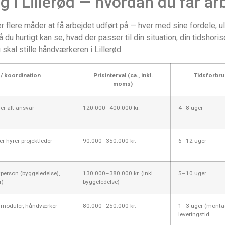
i Lillerød — hvordan du får ar
er flere måder at få arbejdet udført på — hver med sine fordele
u hurtigt kan se, hvad der passer til din situation, din tidshoris
skal stille håndværkeren i Lillerød.
/ koordination
Prisinterval (ca., inkl.
Tidsforbru
moms)
er alt ansvar
120.000–400.000 kr.
4–8 uger
er hyrer projektleder
90.000–350.000 kr.
6–12 uger
person (byggeledelse),
130.000–380.000 kr. (inkl.
5–10 uger
r)
byggeledelse)
r moduler, håndværker
80.000–250.000 kr.
1–3 uger (monta
leveringstid