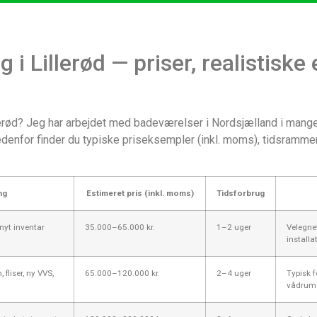
i Lillerød — priser, realistiske
lerød? Jeg har arbejdet med badeværelser i Nordsjælland i mange
Nedenfor finder du typiske priseksempler (inkl. moms), tidsrammer
ng
Estimeret pris (inkl. moms)
Tidsforbrug
, nyt inventar
35.000–65.000 kr.
1–2 uger
Velegnet
installa
liser, ny VVS,
65.000–120.000 kr.
2–4 uger
Typisk f
vådrums