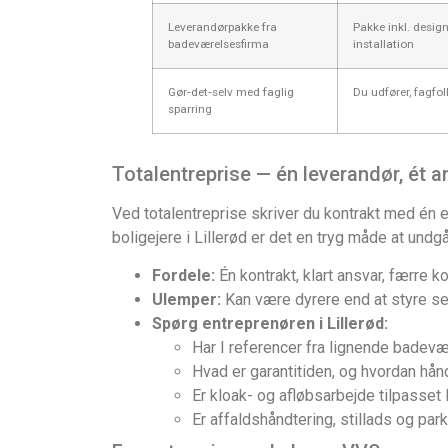
Leverandørpakke fra
Pakke inkl. design
badeværelsesfirma
installation
Gør‑det‑selv med faglig
Du udfører, fagfol
sparring
Totalentreprise — én leverandør, ét a
Ved totalentreprise skriver du kontrakt med én en
boligejere i Lillerød er det en tryg måde at un
Fordele:
Én kontrakt, klart ansvar, færre k
Ulemper:
Kan være dyrere end at styre sel
Spørg entreprenøren i Lillerød:
Har I referencer fra lignende badevæ
Hvad er garantitiden, og hvordan hån
Er kloak- og afløbsarbejde tilpasset 
Er affaldshåndtering, stillads og par