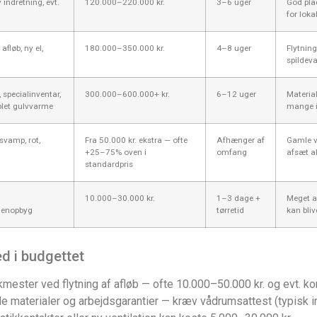
 indretning, evt.
120.000–220.000 kr.
3–6 uger
God plad
for lok
afløb, ny el,
180.000–350.000 kr.
4–8 uger
Flytning
spildev
 specialinventar,
300.000–600.000+ kr.
6–12 uger
Materia
plet gulvvarme
mange i
svamp, rot,
Fra 50.000 kr. ekstra — ofte
Afhænger af
Gamle v
+25–75% oven i
omfang
afsæt a
standardpris
10.000–30.000 kr.
1–3 dage +
Meget a
 genopbyg
tørretid
kan bliv
d i budgettet
kmester ved flytning af afløb — ofte 10.000–50.000 kr. og evt. 
 materialer og arbejdsgarantier — kræv vådrumsattest (typisk ink