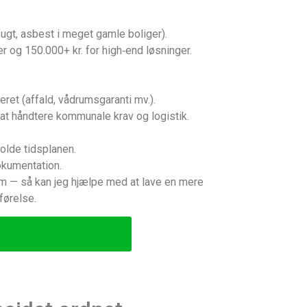
fugt, asbest i meget gamle boliger).
r og 150.000+ kr. for high‑end løsninger.
ret (affald, vådrumsgaranti mv.).
l at håndtere kommunale krav og logistik.
holde tidsplanen.
okumentation.
om — så kan jeg hjælpe med at lave en mere
førelse.