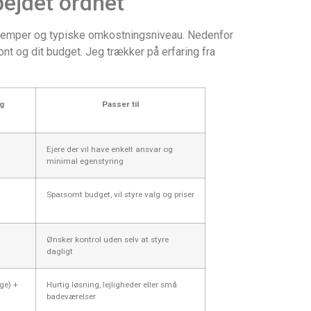
bejdet ordnet
, ulemper og typiske omkostningsniveau. Nedenfor
ont og dit budget. Jeg trækker på erfaring fra
g
Passer til
Ejere der vil have enkelt ansvar og
minimal egenstyring
Sparsomt budget, vil styre valg og priser
Ønsker kontrol uden selv at styre
dagligt
ge) +
Hurtig løsning, lejligheder eller små
badeværelser