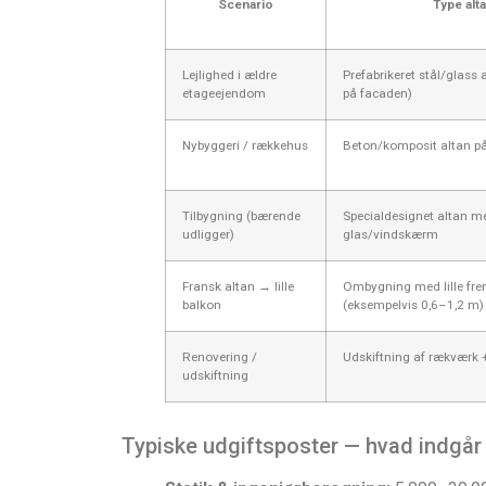
Scenario
Type alt
Lejlighed i ældre
Prefabrikeret stål/glass 
etageejendom
på facaden)
Nybyggeri / rækkehus
Beton/komposit altan på
Tilbygning (bærende
Specialdesignet altan m
udligger)
glas/vindskærm
Fransk altan → lille
Ombygning med lille fre
balkon
(eksempelvis 0,6–1,2 m)
Renovering /
Udskiftning af rækværk 
udskiftning
Typiske udgiftsposter — hvad indgår 