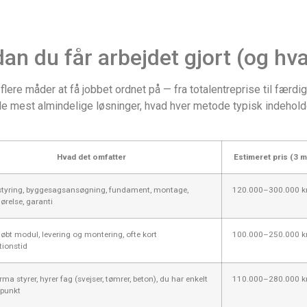
dan du får arbejdet gjort (og hv
lere måder at få jobbet ordnet på — fra totalentreprise til færdi
de mest almindelige løsninger, hvad hver metode typisk indeholder
Hvad det omfatter
Estimeret pris (3 m
styring, byggesagsansøgning, fundament, montage,
120.000–300.000 kr
ørelse, garanti
tøbt modul, levering og montering, ofte kort
100.000–250.000 kr
tionstid
ma styrer, hyrer fag (svejser, tømrer, beton), du har enkelt
110.000–280.000 kr
tpunkt