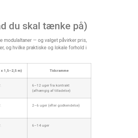
ad du skal tænke på)
ge modulaltaner — og valget påvirker pris,
, og hvilke praktiske og lokale forhold i
 x 1,5–2,5 m)
Tidsramme
.
6–12 uger fra kontrakt
(afhængig af tilladelse)
.
2–6 uger (efter godkendelse)
.
6–14 uger