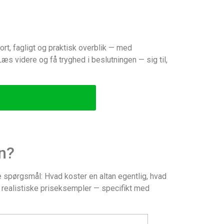
kort, fagligt og praktisk overblik — med
æs videre og få tryghed i beslutningen — sig til,
an?
e spørgsmål: Hvad koster en altan egentlig, hvad
d realistiske priseksempler — specifikt med