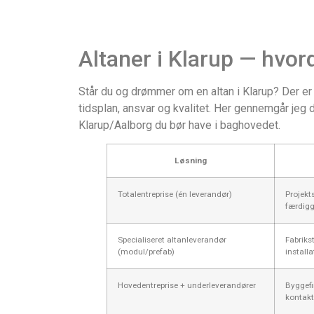
Altaner i Klarup — hvor
Står du og drømmer om en altan i Klarup? Der er f
tidsplan, ansvar og kvalitet. Her gennemgår jeg 
Klarup/Aalborg du bør have i baghovedet.
Løsning
Totalentreprise (én leverandør)
Projekt
færdigg
Specialiseret altanleverandør
Fabriks
(modul/prefab)
installa
Hovedentreprise + underleverandører
Byggefir
kontak