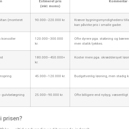
an
Estimeret pris
Kommentar 
(inkl. moms)
altan (monteret
90.000–220.000 kr.
Kræver bygningsmyndighedens tilla
kan påvirke pris i smalle gader.
 konsoller
120.000–300.000
Ofte dyrere pga. støbning og bæreev
kr.
men statik tjekkes.
ed
180.000–450.000+
Koster mere pga. skræddersyet løsnin
kr.
mspring
45.000–120.000 kr.
Budgetvenlig løsning, men stadig kr
+ gulvbelægning
25.000–90.000 kr.
Ofte billigere end nybyg; væsentligt
i prisen?