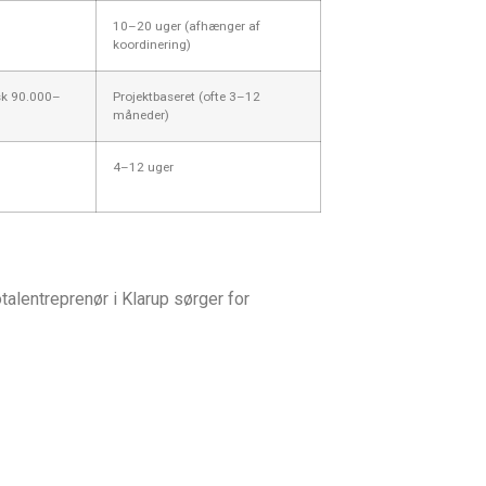
10–20 uger (afhænger af
koordinering)
isk 90.000–
Projektbaseret (ofte 3–12
måneder)
4–12 uger
talentreprenør i Klarup sørger for