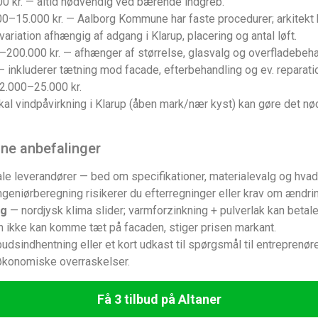
0 kr. — altid nødvendig ved bærende indgreb.
0–15.000 kr. — Aalborg Kommune har faste procedurer; arkitekt k
ariation afhængig af adgang i Klarup, placering og antal løft.
200.000 kr. — afhænger af størrelse, glasvalg og overfladebehan
 inkluderer tætning mod facade, efterbehandling og ev. reparati
2.000–25.000 kr.
kal vindpåvirkning i Klarup (åben mark/nær kyst) kan gøre det n
ine anbefalinger
ale leverandører — bed om specifikationer, materialevalg og hvad de
geniørberegning risikerer du efterregninger eller krav om ændr
ng
— nordjysk klima slider; varmforzinkning + pulverlak kan betale 
n ikke kan komme tæt på facaden, stiger prisen markant.
ilbudsindhentning eller et kort udkast til spørgsmål til entreprenør
 økonomiske overraskelser.
Få 3 tilbud på Altaner