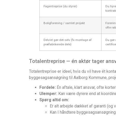
Fagentreprise (du styrer)
Du hyre
kontrak
Boligforening / samlet projekt
Forenin
ofte rab
Delvist gør‑det‑selv (fx montage af
Du gør 
præfabrikerede dele)
certific
Totalentreprise — én aktør tager ans
Totalentreprise er ideel, hvis du vil have ét kon
byggesagsansøgning til Aalborg Kommune, proje
Fordele:
Én aftale, klart ansvar, ofte kort
Ulemper:
Kan være dyrere end at koordiner
Spørg altid om:
Er alt arbejde dækket af garanti (og 
Kan I håndtere byggesagsansøgning