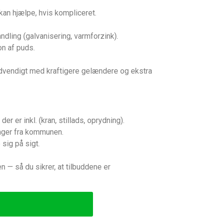
an hjælpe, hvis kompliceret.
dling (galvanisering, varmforzink).
on af puds.
ødvendigt med kraftigere gelændere og ekstra
r er inkl. (kran, stillads, oprydning).
inger fra kommunen.
sig på sigt.
en — så du sikrer, at tilbuddene er