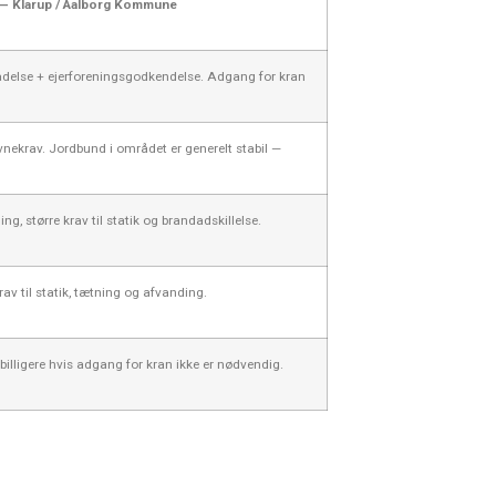
— Klarup / Aalborg Kommune
delse + ejerforeningsgodkendelse. Adgang for kran
nekrav. Jordbund i området er generelt stabil —
g, større krav til statik og brandadskillelse.
av til statik, tætning og afvanding.
 billigere hvis adgang for kran ikke er nødvendig.