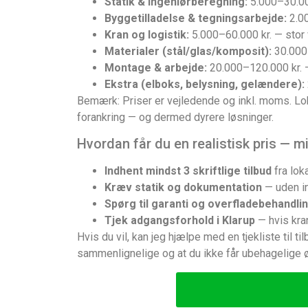
Statik & ingeniørberegning:
5.000–30.00
Byggetilladelse & tegningsarbejde:
2.00
Kran og logistik:
5.000–60.000 kr. — stor v
Materialer (stål/glas/komposit):
30.000–
Montage & arbejde:
20.000–120.000 kr. —
Ekstra (elboks, belysning, gelændere):
Bemærk: Priser er vejledende og inkl. moms. Lo
forankring — og dermed dyrere løsninger.
Hvordan får du en realistisk pris — m
Indhent mindst 3 skriftlige tilbud
fra lok
Kræv statik og dokumentation
— uden in
Spørg til garanti og overfladebehandli
Tjek adgangsforhold i Klarup
— hvis kra
Hvis du vil, kan jeg hjælpe med en tjekliste til t
sammenlignelige og at du ikke får ubehagelige