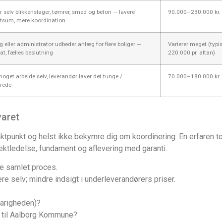
r selv blikkenslager, tømrer, smed og beton — lavere
90.000–230.000 kr.
tsum, mere koordination
g eller administrator udbeder anlæg for flere boliger —
Varierer meget (typ
at, fælles beslutning
220.000 pr. altan)
noget arbejde selv, leverandør laver det tunge /
70.000–180.000 kr.
erede
varet
taktpunkt og helst ikke bekymre dig om koordinering. En erfaren to
ktledelse, fundament og aflevering med garanti.
ere samlet proces.
e selv; mindre indsigt i underleverandørers priser.
varigheden)?
 til Aalborg Kommune?