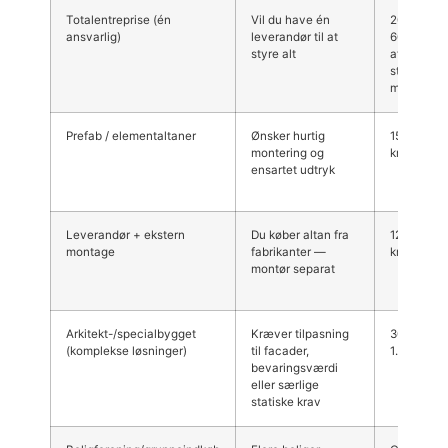
Totalentreprise (én
Vil du have én
200.000–
ansvarlig)
leverandør til at
600.000+ k
styre alt
afhængig 
størrelse 
materialer
Prefab / elementaltaner
Ønsker hurtig
150.000–4
montering og
kr.
ensartet udtryk
Leverandør + ekstern
Du køber altan fra
120.000–4
montage
fabrikanter —
kr.
montør separat
Arkitekt-/specialbygget
Kræver tilpasning
300.000–
(komplekse løsninger)
til facader,
1.000.000+
bevaringsværdi
eller særlige
statiske krav