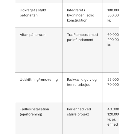
Udkraget / støbt
Integreret i
180.000–
betonaltan
bygningen, solid
350.000
konstruktion
kr.
Altan på terræn
Træ/komposit med
60.000–
pælefundament
200.000
kr.
Udskiftning/renovering
Rækværk, gulv og
25.000–
tømrerarbejde
70.000 kr.
Fællesinstallation
Per enhed ved
40.000–
(ejerforening)
større projekt
120.000
kr. pr.
enhed