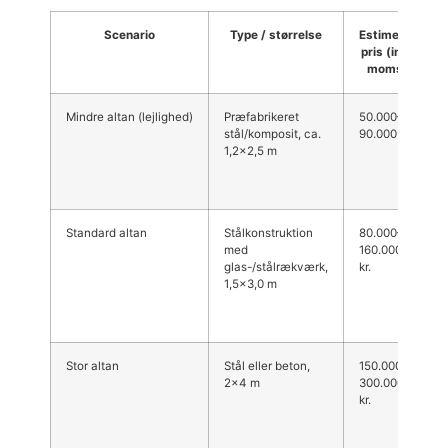
Scenario
Type / størrelse
Estimeret
pris (inkl.
moms)
Mindre altan (lejlighed)
Præfabrikeret
50.000–
stål/komposit, ca.
90.000 kr.
1,2×2,5 m
Standard altan
Stålkonstruktion
80.000–
med
160.000
glas-/stålrækværk,
kr.
1,5×3,0 m
Stor altan
Stål eller beton,
150.000–
2×4 m
300.000
kr.