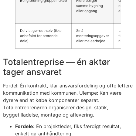
Boligforening/gruppeindkøb
Flere boliger
Ofte laver
samme bygning
enhedspris
eller opgang
altan
Delvist gør‑det‑selv (ikke
Små
Lavere
anbefalet for bærende
monteringsopgaver
timeomkos
dele)
eller malearbejde
risiko for f
Totalentreprise — én aktør
tager ansvaret
Fordel: Én kontrakt, klar ansvarsfordeling og ofte lettere
kommunikation med kommunen. Ulempe: Kan være
dyrere end at købe komponenter separat.
Totalentreprenøren organiserer design, statik,
byggetilladelse, montage og aflevering.
Fordele:
Én projektleder, fiks færdigt resultat,
enkelt garantihåndtering.