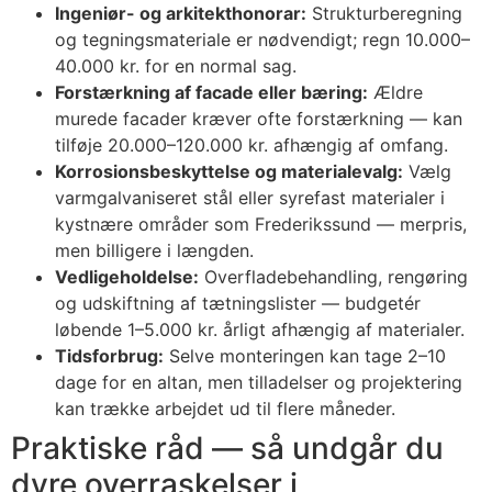
Ingeniør- og arkitekthonorar:
Strukturberegning
og tegningsmateriale er nødvendigt; regn 10.000–
40.000 kr. for en normal sag.
Forstærkning af facade eller bæring:
Ældre
murede facader kræver ofte forstærkning — kan
tilføje 20.000–120.000 kr. afhængig af omfang.
Korrosionsbeskyttelse og materialevalg:
Vælg
varmgalvaniseret stål eller syrefast materialer i
kystnære områder som Frederikssund — merpris,
men billigere i længden.
Vedligeholdelse:
Overfladebehandling, rengøring
og udskiftning af tætningslister — budgetér
løbende 1–5.000 kr. årligt afhængig af materialer.
Tidsforbrug:
Selve monteringen kan tage 2–10
dage for en altan, men tilladelser og projektering
kan trække arbejdet ud til flere måneder.
Praktiske råd — så undgår du
dyre overraskelser i