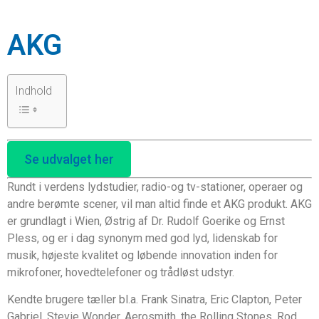
AKG
Indhold
Se udvalget her
Rundt i verdens lydstudier, radio-og tv-stationer, operaer og
andre berømte scener, vil man altid finde et AKG produkt. AKG
er grundlagt i Wien, Østrig af Dr. Rudolf Goerike og Ernst
Pless, og er i dag synonym med god lyd, lidenskab for
musik, højeste kvalitet og løbende innovation inden for
mikrofoner, hovedtelefoner og trådløst udstyr.
Kendte brugere tæller bl.a. Frank Sinatra, Eric Clapton, Peter
Gabriel, Stevie Wonder, Aerosmith, the Rolling Stones, Rod