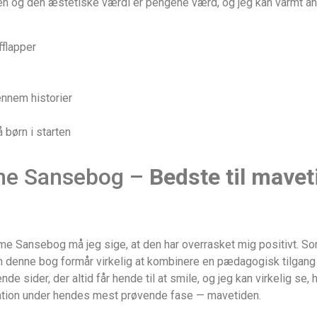
eten og den æstetiske værdi er pengene værd, og jeg kan varmt an
fflapper
ennem historier
 børn i starten
me Sansebog –
Bedste til mavet
 Sansebog må jeg sige, at den har overrasket mig positivt. Som mo
 denne bog formår virkelig at kombinere en pædagogisk tilgang 
ende sider, der altid får hende til at smile, og jeg kan virkelig se
nation under hendes mest prøvende fase — mavetiden.