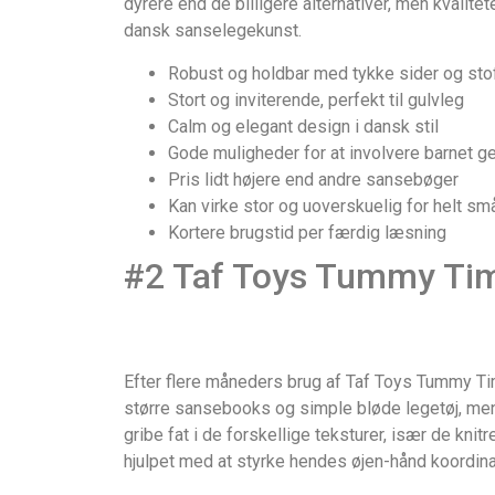
dyrere end de billigere alternativer, men kvalit
dansk sanselegekunst.
Robust og holdbar med tykke sider og sto
Stort og inviterende, perfekt til gulvleg
Calm og elegant design i dansk stil
Gode muligheder for at involvere barnet g
Pris lidt højere end andre sansebøger
Kan virke stor og uoverskuelig for helt små
Kortere brugstid per færdig læsning
#2 Taf Toys Tummy Ti
Efter flere måneders brug af Taf Toys Tummy Time
større sansebooks og simple bløde legetøj, men
gribe fat i de forskellige teksturer, især de knitr
hjulpet med at styrke hendes øjen-hånd koordi