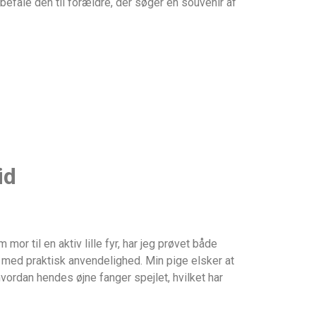
befale den til forældre, der søger en souvenir af
id
r til en aktiv lille fyr, har jeg prøvet både
med praktisk anvendelighed. Min pige elsker at
, hvordan hendes øjne fanger spejlet, hvilket har