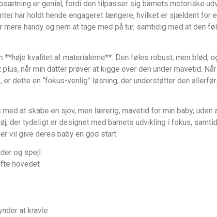
ætning er genial, fordi den tilpasser sig barnets motoriske udvi
er har holdt hende engageret længere, hvilket er sjældent for 
 mere handy og nem at tage med på tur, samtidig med at den føl
den **høje kvalitet af materialerne**. Den føles robust, men blød, 
r et plus, når min datter prøver at kigge over den under mavetid. 
er dette en “fokus-venlig” løsning, der understøtter den allerfø
os med at skabe en sjov, men lærerig, mavetid for min baby, uden 
øj, der tydeligt er designet med barnets udvikling i fokus, sam
der vil give deres baby en god start.
ider og spejl
løfte hovedet
gynder at kravle