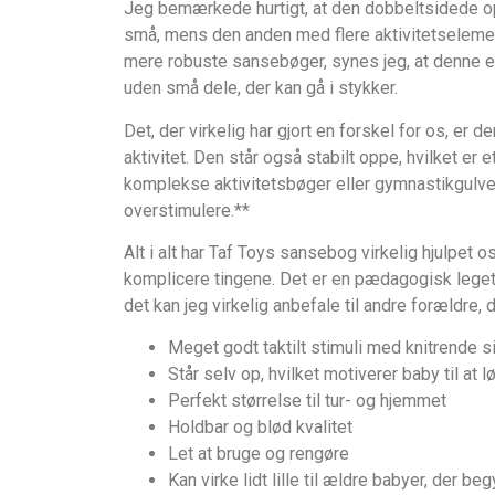
Jeg bemærkede hurtigt, at den dobbeltsidede ops
små, mens den anden med flere aktivitetselement
mere robuste sansebøger, synes jeg, at denne er
uden små dele, der kan gå i stykker.
Det, der virkelig har gjort en forskel for os, er 
aktivitet. Den står også stabilt oppe, hvilket e
komplekse aktivitetsbøger eller gymnastikgulve, 
overstimulere.**
Alt i alt har Taf Toys sansebog virkelig hjulpet 
komplicere tingene. Det er en pædagogisk leget
det kan jeg virkelig anbefale til andre forældre, 
Meget godt taktilt stimuli med knitrende s
Står selv op, hvilket motiverer baby til at 
Perfekt størrelse til tur- og hjemmet
Holdbar og blød kvalitet
Let at bruge og rengøre
Kan virke lidt lille til ældre babyer, der be