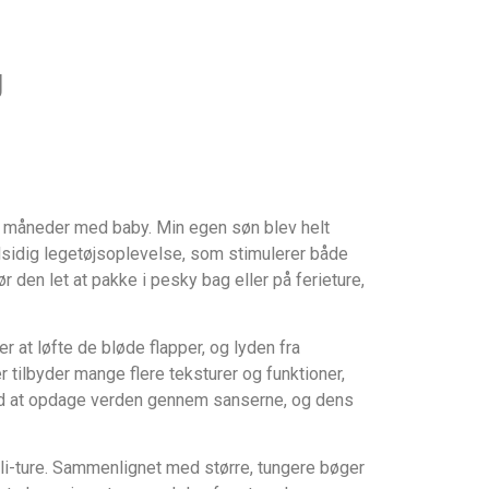
g
te måneder med baby. Min egen søn blev helt
 alsidig legetøjsoplevelse, som stimulerer både
den let at pakke i pesky bag eller på ferieture,
er at løfte de bløde flapper, og lyden fra
ilbyder mange flere teksturer og funktioner,
 ved at opdage verden gennem sanserne, og dens
muli-ture. Sammenlignet med større, tungere bøger