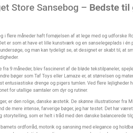
et Store Sansebog –
Bedste til
eg i flere måneder haft fornøjelsen af at lege med og udforske
 Det er som at have et lille kunstværk og en sanselegeplads i én
 undersøge, og man kan tydeligt se, at designet er skabt til, at små
digheder.
de fra 9 måneder, blev fascineret af de bløde tekstilpaneler, spej
re bøger som Taf Toys eller Lamaze er, at størrelsen og mate
mest entusiastiske drenge og pigers tumlen. Ved flere lejligheder 
net for utallige samtaler om dyr og rutiner.
ger, er den rolige, danske æstetik. De skønne illustrationer fra M
 de mere intense, farverige bøger, jeg har testet. Det har være
torytelling, som er helt i tråd med den danske balancerede tilg
r barnets ordforråd, motorik og sansning med elegance og holdb