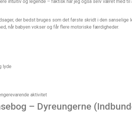
 intuitiv og legende – faktisk har jeg også selv været med til 
edsager, der bedst bruges som det første skridt i den sanselige l
ed, når babyen vokser og får flere motoriske færdigheder.
g lyde
ængerevarende aktivitet
nsebog – Dyreungerne (Indbund