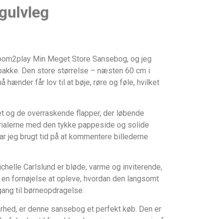
 gulvleg
 Room2play Min Meget Store Sansebog, og jeg
 pakke. Den store størrelse – næsten 60 cm i
 hænder får lov til at bøje, røre og føle, hvilket
let og de overraskende flapper, der løbende
rialerne med den tykke pappeside og solide
har jeg brugt tid på at kommentere billederne
ichelle Carlslund er bløde, varme og inviterende,
t en fornøjelse at opleve, hvordan den langsomt
ang til børneopdragelse.
arhed, er denne sansebog et perfekt køb. Den er