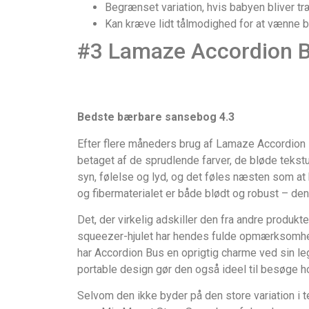
Begrænset variation, hvis babyen bliver træ
Kan kræve lidt tålmodighed for at vænne ba
#3 Lamaze Accordion 
Bedste bærbare sansebog 4.3
Efter flere måneders brug af Lamaze Accordion B
betaget af de sprudlende farver, de bløde tekstur
syn, følelse og lyd, og det føles næsten som at
og fibermaterialet er både blødt og robust – den
Det, der virkelig adskiller den fra andre produkter
squeezer-hjulet har hendes fulde opmærksomhed 
har Accordion Bus en oprigtig charme ved sin l
portable design gør den også ideel til besøge h
Selvom den ikke byder på den store variation i t