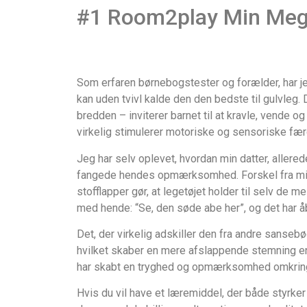
#1 Room2play Min Meg
Som erfaren børnebogstester og forælder, har j
kan uden tvivl kalde den den bedste til gulvleg.
bredden – inviterer barnet til at kravle, vende og
virkelig stimulerer motoriske og sensoriske fær
Jeg har selv oplevet, hvordan min datter, allere
fangede hendes opmærksomhed. Forskel fra mind
stofflapper gør, at legetøjet holder til selv de 
med hende: “Se, den søde abe her”, og det har åb
Det, der virkelig adskiller den fra andre sansebø
hvilket skaber en mere afslappende stemning end
har skabt en tryghed og opmærksomhed omkring s
Hvis du vil have et læremiddel, der både styrke