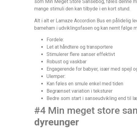
som Min Meget Store Sansebog, føles denne mere
mange stimuli den kan tilbyde i en kort stund.
Alt i alt er Lamaze Accordion Bus en pålidelig l
barneham i udviklingsfasen og kan nemt følge m
Fordele:
Let at håndtere og transportere
Stimulerer flere sanser effektivt
Robust og vaskbar
Engagerende for babyer, især med spejl o
Ulemper:
Kan føles en smule enkel med tiden
Begrænset variation i teksturer
Bedre som start i sanseudvikling end til l
#4 Min meget store sa
dyreunger