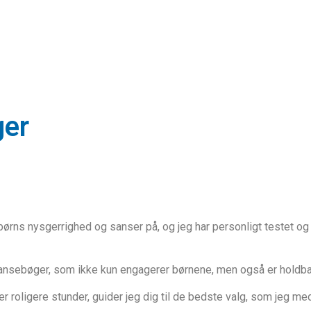
ger
ørns nysgerrighed og sanser på, og jeg har personligt testet o
ansebøger, som ikke kun engagerer børnene, men også er holdbar
ler roligere stunder, guider jeg dig til de bedste valg, som jeg m