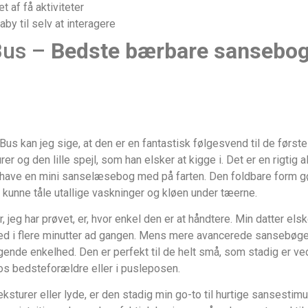
t af få aktiviteter
by til selv at interagere
Bus –
Bedste bærbare sansebo
us kan jeg sige, at den er en fantastisk følgesvend til de førs
er og den lille spejl, som han elsker at kigge i. Det er en rigtig
 have en mini sanselæsebog med på farten. Den foldbare form gør 
 kunne tåle utallige vaskninger og kløen under tæerne.
, jeg har prøvet, er, hvor enkel den er at håndtere. Min datter elsk
i flere minutter ad gangen. Mens mere avancerede sansebøger t
egende enkelhed. Den er perfekt til de helt små, som stadig er
os bedsteforældre eller i pusleposen.
eksturer eller lyde, er den stadig min go-to til hurtige sansesti