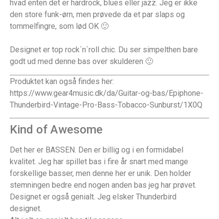
hvad enten det er hardrock, blues eller jazz. Jeg er ikke
den store funk-ørn, men prøvede da et par slaps og
tommelfingre, som lød OK 🙂
Designet er top rock´n´roll chic. Du ser simpelthen bare
godt ud med denne bas over skulderen 🙂
Produktet kan også findes her:
https://www.gear4music.dk/da/Guitar-og-bas/Epiphone-
Thunderbird-Vintage-Pro-Bass-Tobacco-Sunburst/1X0Q
Kind of Awesome
Det her er BASSEN. Den er billig og i en formidabel
kvalitet. Jeg har spillet bas i fire år snart med mange
forskellige basser, men denne her er unik. Den holder
stemningen bedre end nogen anden bas jeg har prøvet.
Designet er også genialt. Jeg elsker Thunderbird
designet.