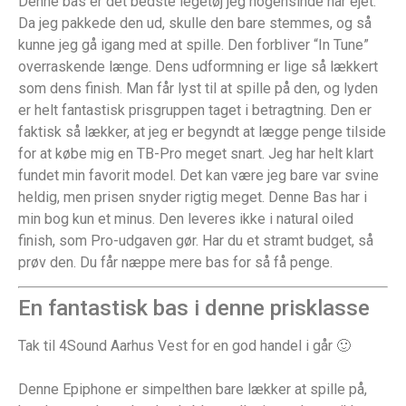
Denne bas er det bedste legetøj jeg nogensinde har ejet.
Da jeg pakkede den ud, skulle den bare stemmes, og så
kunne jeg gå igang med at spille. Den forbliver “In Tune”
overraskende længe. Dens udformning er lige så lækkert
som dens finish. Man får lyst til at spille på den, og lyden
er helt fantastisk prisgruppen taget i betragtning. Den er
faktisk så lækker, at jeg er begyndt at lægge penge tilside
for at købe mig en TB-Pro meget snart. Jeg har helt klart
fundet min favorit model. Det kan være jeg bare var svine
heldig, men prisen snyder rigtig meget. Denne Bas har i
min bog kun et minus. Den leveres ikke i natural oiled
finish, som Pro-udgaven gør. Har du et stramt budget, så
prøv den. Du får næppe mere bas for så få penge.
En fantastisk bas i denne prisklasse
Tak til 4Sound Aarhus Vest for en god handel i går 🙂
Denne Epiphone er simpelthen bare lækker at spille på,