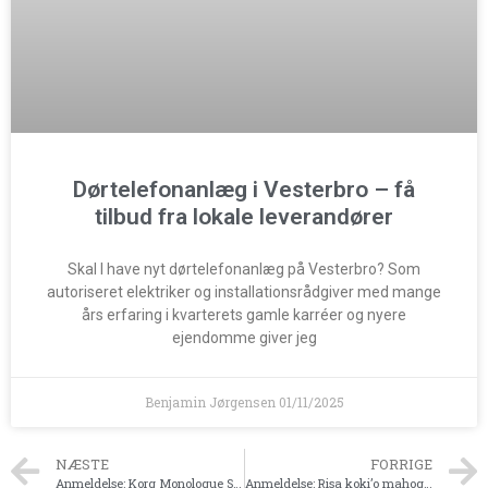
Dørtelefonanlæg i Vesterbro – få
tilbud fra lokale leverandører
Skal I have nyt dørtelefonanlæg på Vesterbro? Som
autoriseret elektriker og installationsrådgiver med mange
års erfaring i kvarterets gamle karréer og nyere
ejendomme giver jeg
Benjamin Jørgensen
01/11/2025
NÆSTE
FORRIGE
Anmeldelse: Korg Monologue Synthesizer
Anmeldelse: Risa koki’o mahogany concert ukulele